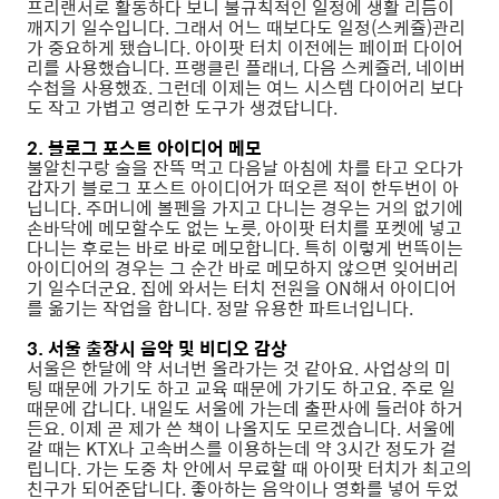
프리랜서로 활동하다 보니 불규칙적인 일정에 생활 리듬이
깨지기 일수입니다. 그래서 어느 때보다도 일정(스케쥴)관리
가 중요하게 됐습니다. 아이팟 터치 이전에는 페이퍼 다이어
리를 사용했습니다. 프랭클린 플래너, 다음 스케쥴러, 네이버
수첩을 사용했죠. 그런데 이제는 여느 시스템 다이어리 보다
도 작고 가볍고 영리한 도구가 생겼답니다.
2. 블로그 포스트 아이디어 메모
불알친구랑 술을 잔뜩 먹고 다음날 아침에 차를 타고 오다가
갑자기 블로그 포스트 아이디어가 떠오른 적이 한두번이 아
닙니다. 주머니에 볼펜을 가지고 다니는 경우는 거의 없기에
손바닥에 메모할수도 없는 노릇, 아이팟 터치를 포켓에 넣고
다니는 후로는 바로 바로 메모합니다. 특히 이렇게 번뜩이는
아이디어의 경우는 그 순간 바로 메모하지 않으면 잊어버리
기 일수더군요. 집에 와서는 터치 전원을 ON해서 아이디어
를 옮기는 작업을 합니다. 정말 유용한 파트너입니다.
3. 서울 출장시 음악 및 비디오 감상
서울은 한달에 약 서너번 올라가는 것 같아요. 사업상의 미
팅 때문에 가기도 하고 교육 때문에 가기도 하고요. 주로 일
때문에 갑니다. 내일도 서울에 가는데 출판사에 들러야 하거
든요. 이제 곧 제가 쓴 책이 나올지도 모르겠습니다. 서울에
갈 때는 KTX나 고속버스를 이용하는데 약 3시간 정도가 걸
립니다. 가는 도중 차 안에서 무료할 때 아이팟 터치가 최고의
친구가 되어준답니다. 좋아하는 음악이나 영화를 넣어 두었