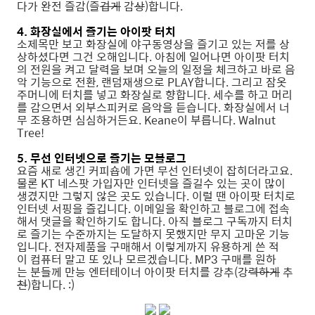
다가 완전 즐감(즐
겁게
감
상
)합니다.
4. 화장실에서 즐기는 아이팟 터치
소제목만 보고 화장실에 야구동영상을 즐기고 있는 저를 상
상하셨다면 그건 오해입니다. 아침에 일어나면 아이팟 터치
의 전원을 켜고 달력을 보며 오늘의 일정을 체크하고 바로 음
악 기능으로 전환, 랜덤재생으로 PLAY합니다. 그리고 잠옷
주머니에 터치를 넣고 화장실로 향합니다. 세수를 하고 머리
를 감으면서 외부스피커로 음악을 듣습니다. 화장실에서 너
무 조용하면 심심하거든요. Keane이 부릅니다. Walnut
Tree!
5. 무선 인터넷으로 즐기는 모블로그
요즘 새로 생긴 커피숍에 가면 무선 인터넷이 잡히더라고요.
물론 KT 네스팟 가입자만 인터넷을 즐길수 있는 곳이 많이
생겼지만 그렇지 않은 곳도 있습니다. 이럴 땐 아이팟 터치로
인터넷 서핑을 즐깁니다. 이메일을 확인하고 블로그에 접속
해서 댓글을 확인하기도 합니다. 아직 블로그 구독까지 터치
로 즐기는 수준까지는 도달하지 못했지만 무지 고마운 기능
입니다. 전자제품을 구매해서 이렇게까지 유용하게 쓴 적
이 컴퓨터 말고 또 있나 모르겠습니다. MP3 구매를 원하
는 분들께 만능 엔터테이너 아이팟 터치를 강추(강
력하게
추
천
)합니다. :)