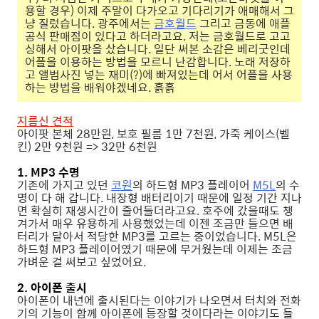
용할 경우) 이제 주말이 다가오고 기다리기가 애매해서 그
냥 질렀습니다. 광주에서는
금호월드
그리고 금동에 애플
공식 판매점이 있다고 하더라고요. 저는 금호월드로 고고
싱해서 아이팟을 샀습니다. 일단 써본 소감은 베리굿인데
어플을 이용하는 방법을 모르니 난감합니다. 노래 저장하
고 앨범사진 넣는 재미(?)에 빠져있는데 어서 어플을 사용
하는 방법을 배워야겠네요. 흙흙
지름신 견적
아이팟 본체 28만원, 보호 필름 1만 7천원, 가죽 케이스(벨
킨) 2만 9천원 => 32만 6천원
1. MP3 수명
기존에 가지고 있던
코원
의 하드형 MP3 플레이어
M5L
의 수
명이 다 해 갑니다. 내장형 배터리이기 때문에 일정 기간 지나
면 확실히 재생시간이 줄어들더라고요. 호주에 갔을때도 챙
겨가서 매우 유용하게 사용했었는데 이젠 조금만 들으면 배
터리가 달아서 적당한 MP3를 고르는 중이었습니다. M5L은
하드형 MP3 플레이어였기 때문에 무거웠는데 이제는 조금
가벼운 걸 써보고 싶었어요.
2. 아이폰 출시
아이폰이 내년에 출시된다는 이야기가 나오면서 터치와 전화
기의 기능이 함께 아이폰에 등장할 것이다라는 이야기도 들