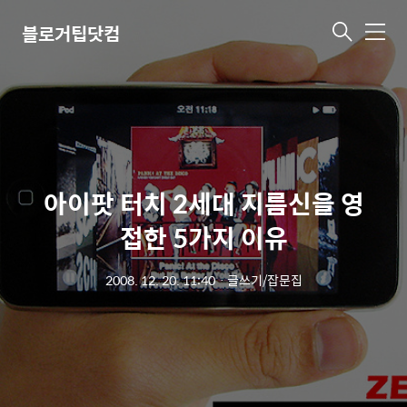
블로거팁닷컴
메
뉴
아이팟 터치 2세대 지름신을 영
접한 5가지 이유
2008. 12. 20. 11:40
ㆍ
글쓰기/잡문집