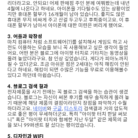
리더라고요. 안되요! 어제 판매점 주인 분께 여쭤봤는데 내년
4월에 나온다고 하네요. 아이폰을 기다릴수도 있는 상황이었
지만 휴대폰 할부가 16개월이 남아 있습니다. 좋지도 않은
휴대폰 무지 비싸게 주고 산걸 두고두고 후회중이고요. 이 휴
대폰 할부가 남아서 아이폰에 대한 미련은 버리게 됐어요.
3. 어플과 확장성
마치 컴퓨터 처럼 소프트웨어(?)를 설치해서 게임도 하고 사
전도 이용하는 모습을 보니 꼭 사용해보고 싶은 생각이 들었
어요. 어떤 분은 블로그에 아이팟 터치로 기타치는 동영상을
올려 놓았더라구요. 참 인상 깊었습니다. 게다가 피아노까지
칠 수 있더군요. 조금 아쉬운 점은 2세대는 아직 해킹이 안된
다고 하네요. 해킹이 되면 수많은 기능을 무료로 이용해볼수
있다고 하던데 아쉽습니다.
4. 블로그 검색 결과
전자제품을 사기 전에는 꼭 블로그 검색을 하는 습관이 생겼
습니다. 블로그는 자신이 써본 후기를 매우 솔직하게 올려 놓
기 때문에 해당 제품의 결점이라던지 장점을 파악하기 수월
하더라고요.
네이버
와
구글
,
티스토리
검색결과 거의 압도적
으로 좋은 평이 우세하더군요. 특히 "아이팟 터치 한달 써보
니" 혹은 "아이팟 터치와 함께한 지난 두달" 같은 제목의 글
을 보니 99퍼센트 잘 샀다는 평이었습니다.
5. 디자인과 WIFI