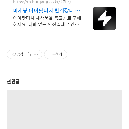
https://m.bunjang.co.kr/
광고
미개봉 아이팟터치 번개장터 국
내 최대 브랜드 중고거래
아이팟터치 새상품을 중고가로 구매
하세요. 대화 없는 안전결제로 간편
하게! 전국 각지에서 올라오는 전국
구 최다 상품 매일 10만 개 이상의
신규 상품 업로드
공감
구독하기
관련글