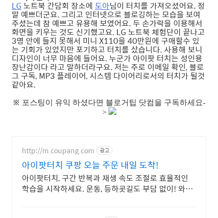
LG
노트북 간담회 장소에
도아
님이 터치를 가져오셨어요. 정
말 예쁘더군요. 그리고 인터넷으로 블로깅하는 모습을 보여
주셨는데 참 예쁘고 유용해 보였어요. 두 손가락을 이용해서
화면을 키우는 것도 신기했고요. LG 노트북 체험단이 끝나고
3명 안에 들지 못해서 미니 X110을 40만원에 구매할수 있
는 기회가 있었지만 포기하고 터치를 샀습니다. 사용해 보니
디자인이 너무 마음에 들어요. 누군가 아이팟 터치는 성인용
장난감이다 라고 말하더라구요. 저는 주로 이메일 확인, 블로
그 구독, MP3 플레이어, 시스템 다이어리로서의 터치가 될것
같아요.
※
포스팅이 유익 하셨다면 블로거팁 닷컴을 구독하세요-
>
http://m.coupang.com
광고
아이팟터치 쿠팡 오늘 주문 내일 도착!
아이팟터치, 구간 반복과 재생 속도 조절로 효율적인
학습을 시작하세요. 운동, 등하굣길도 부담 없이! 와우
회원 무제한 무료배송으로 편리하게 만나보세요.