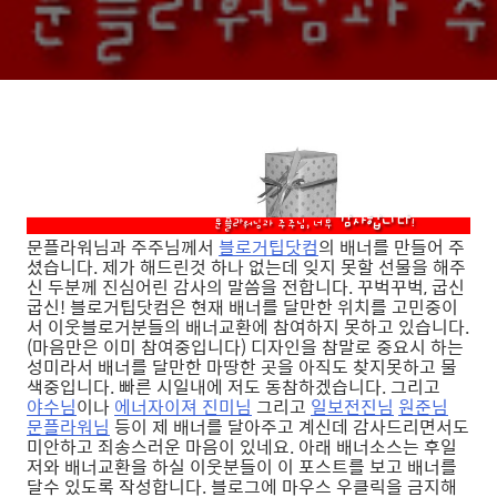
문플라워님과 주주님께서
블로거팁닷컴
의 배너를 만들어 주
셨습니다. 제가 해드린것 하나 없는데 잊지 못할 선물을 해주
신 두분께 진심어린 감사의 말씀을 전합니다. 꾸벅꾸벅, 굽신
굽신! 블로거팁닷컴은 현재 배너를 달만한 위치를 고민중이
서 이웃블로거분들의 배너교환에 참여하지 못하고 있습니다.
(마음만은 이미 참여중입니다) 디자인을 참말로 중요시 하는
성미라서 배너를 달만한 마땅한 곳을 아직도 찾지못하고 물
색중입니다. 빠른 시일내에 저도 동참하겠습니다. 그리고
야수님
이나
에너자이져 진미님
그리고
일보전진님
원준님
문플라워님
등이 제 배너를 달아주고 계신데 감사드리면서도
미안하고 죄송스러운 마음이 있네요. 아래 배너소스는 후일
저와 배너교환을 하실 이웃분들이 이 포스트를 보고 배너를
달수 있도록 작성합니다. 블로그에 마우스 우클릭을 금지해