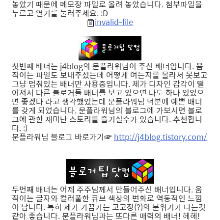
놓았기 때문에 메모장 파일로 올려 놓았습니다. 첨부파일을
누르고 열기를 눌러주세요. :D
invalid-file
첫번째 배너는 j4blog의 문플라워님이 주신 배너입니다. 움
직이는 파일도 보내주셨는데 어떻게 여는지를 몰라서 못보고
그냥 멈춰있는 배너만 사용중입니다. 제가 디자인 감각이 떨
어져서 다른 블로거들 배너를 보고 있으면 나도 하나 있었으
면 좋겠다 라고 생각했었는데 문플라워님 덕분에 예쁜 배너
를 갖게 되었습니다. 문플라워님의 블로그에 가보시면 블로
그에 관한 재미난 스토리를 즐기실수가 있습니다. 추천합니
다. :)
문플라워님 블로그 바로가기☞
http://j4blog.tistory.com/
두번째 배너는 어제 주주님께서 만들어주신 배너입니다. 움
직이는 글자와 컬러풀한 큐브 색상의 변화로 역동적인 느낌
이 납니다. 특히 제가 가끔가는 고고장(?)의 분위기가 나는것
같아 좋습니다. 문플라워님과는 또다른 매력의 배너! 헤헤!