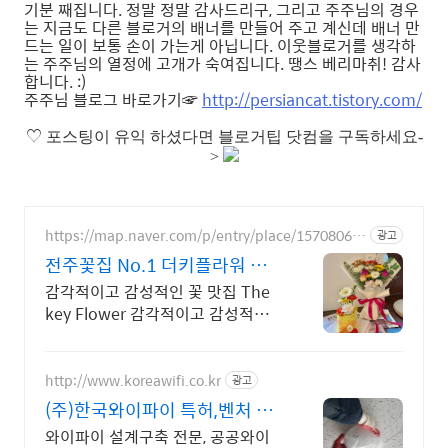
기분 째집니다. 정말 정말 감사드리구, 그리고 주주님의 경우
는 지금도 다른 블로거의 배너를 만들어 주고 계신데 배너 만
드는 일이 보통 손이 가는게 아닙니다. 이웃블로거를 생각하
는 주주님의 열정에 고개가 숙여집니다. 땡스 베리마취! 감사
합니다. :)
주주님 블로그 바로가기☞
http://persiancat.tistory.com/
♡
포스팅이 유익 하셨다면 블로거팁 닷컴을 구독하세요-
>
https://map.naver.com/p/entry/place/15708060
광고
32
전주꽃집 No.1 더키플라워 기
념일 맛집이라 소문난 꽃집
감각적이고 감성적인 꽃 맛집 The
key Flower 감각적이고 감성적인
꽃 맛집 The key Flower
http://www.koreawifi.co.kr
광고
(주)한국와이파이 특허,벤처 관
급공사, 건설공사 가능
와이파이 설계구축 전문, 공공와이