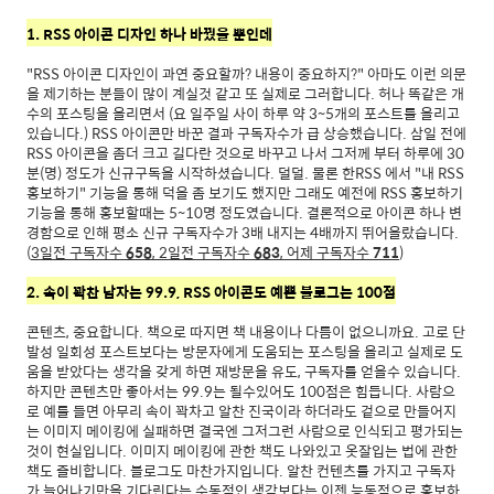
1. RSS 아이콘 디자인 하나 바꿨을 뿐인데
"RSS 아이콘 디자인이 과연 중요할까? 내용이 중요하지?" 아마도 이런 의문
을 제기하는 분들이 많이 계실것 같고 또 실제로 그러합니다. 허나 똑같은 개
수의 포스팅을 올리면서 (요 일주일 사이 하루 약 3~5개의 포스트를 올리고
있습니다.) RSS 아이콘만 바꾼 결과 구독자수가 급 상승했습니다. 삼일 전에
RSS 아이콘을 좀더 크고 길다란 것으로 바꾸고 나서 그저께 부터 하루에 30
분(명) 정도가 신규구독을 시작하셨습니다. 덜덜. 물론 한RSS 에서 "내 RSS
홍보하기" 기능을 통해 덕을 좀 보기도 했지만 그래도 예전에 RSS 홍보하기
기능을 통해 홍보할때는 5~10명 정도였습니다. 결론적으로 아이콘 하나 변
경함으로 인해 평소 신규 구독자수가 3배 내지는 4배까지 뛰어올랐습니다.
(
3일전 구독자수
658
, 2일전 구독자수
683
, 어제 구독자수
711
)
2. 속이 꽉찬 남자는 99.9, RSS 아이콘도 예쁜 블로그는 100점
콘텐츠, 중요합니다. 책으로 따지면 책 내용이나 다름이 없으니까요. 고로 단
발성 일회성 포스트보다는 방문자에게 도움되는 포스팅을 올리고 실제로 도
움을 받았다는 생각을 갖게 하면 재방문을 유도, 구독자를 얻을수 있습니다.
하지만 콘텐츠만 좋아서는 99.9는 될수있어도 100점은 힘듭니다. 사람으
로 예를 들면 아무리 속이 꽉차고 알찬 진국이라 하더라도 겉으로 만들어지
는 이미지 메이킹에 실패하면 결국엔 그저그런 사람으로 인식되고 평가되는
것이 현실입니다. 이미지 메이킹에 관한 책도 나와있고 옷잘입는 법에 관한
책도 즐비합니다. 블로그도 마찬가지입니다. 알찬 컨텐츠를 가지고 구독자
가 늘어나기만을 기다린다는 수동적인 생각보다는 이젠 능동적으로 홍보하