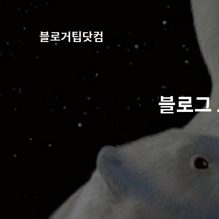
블로거팁닷컴
블로그 