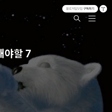
블로거팁닷컴
구독하기
메
뉴
해야할 7