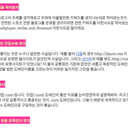
대로 적어보자
블로그의 주제를 생각해보고 주제에 어울릴만한 키워드를 생각나는대로 적어보는것이 좋
관련된 스포츠 전문 블로그를 운영할 생각이라면 관련 키워드를 이런식으로 적어보는 거죠.
ballplayer, strike, out, threeout 이런식으로 말이에요.
적인 것일수록 좋다
좋다는 것은 누구나 알만한 사실입니다. 예를 들어
다음
의 경우 http://daum.ne
으로 유명한 웹사이트가 없었던게 사실입니다. 그리고
네이버
의 예를 봐도 http://n
어의 유명사이트가 있었나요? 이 둘의 공통점은 기존에 없었던 새롭고 독창적인 도메
 없을 법한 도메인이름을 고르는것이 어려운 일이지만 그만큼 좋습니다.
좋다
팁.com 입니다. 닷컴(.com) 도메인이 좋은 이유를 논리정연하게 설명해봐라. 라고
서 가장 공통적이고 통용되는 것이 .com 도메인입니다. 그렇기 때문에 세계적이고 
om 도메인으로 구입하는 것이 좋습니다.
 좋은 도메인이 좋다