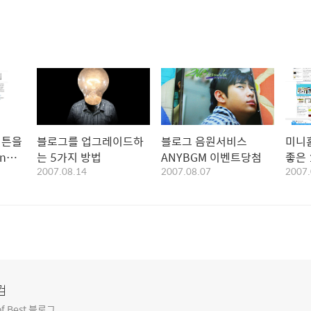
버튼을
블로그를 업그레이드하
블로그 음원서비스
미니
n
는 5가지 방법
ANYBGM 이벤트당첨
좋은 
2007.08.14
2007.08.07
2007.
컴
f Best 블로그