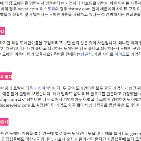
에 직접 도메인을 입력해서 방문한다는 가정하에 키보드로 입력이 쉬운 단어를 사용하
이버
의 경우 naver.com
티스토리
의 경우 tistory.com 인데 세군데의 사이트 모두
했을때 정확히 맞아 떨어지는 도메인이름을 사용하고 있다는 점 간과해서는 안되겠습
좋다
 하지만 막상 도메인이름을 구입하려고 보면 쉽지 않은 것이 사실입니다. 왜냐면 이미
많기 때문입니다. 내가 좋다고 생각하는 도메인은 남도 좋다고 생각하는지 도메인 구입
운 도메인 이름이 뭐가 있을까요? 음반을 판매하는
향뮤직
, 가발 사이트
하이모
도 기억
수록 좋다
한 양대 포탈이
다음
과
네이버
입니다. 두 곳의 도메인이름 모두 짧고 기억하기 쉽고 
. 예를 들어 설명해 보겠습니다. 제가 발라드 음악 리뷰 블로그를 만든다고 가정했을
viewblog.com 으로 정한다면 너무 길어서 기억하기도 어렵고 주소창에 입력하기도 어렵
 balladereview.com 로 설정한다면 기억도 쉽고 짧아서 상대적으로 훨씬 좋은 도메
지않다
간 도메인 이름을 볼수 있는데 별로 좋은 도메인이 못됩니다. 예를 들어 blogger-t
om 이라고 정했을때도 마찬가지입니다. 기호나 숫자가 들어가면 문자만 사용했을때 보다 