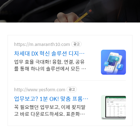
https://m.amaranth10.com
광고
차세대 DX 혁신 솔루션 디지털
혁신의 완성
업무 효율 극대화! 융합, 연결, 공유
를 통해 하나의 솔루션에서 모든 업
무 해결
http://www.yesform.com
광고
업무보고? 1분 OK! 맞춤 프롬프
트 제공
꼭 필요했던 업무보고, 이제 찾지말
고 바로 다운로드하세요. 표준화된
최신 서식 제공