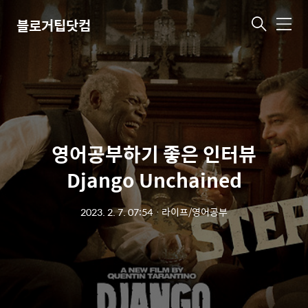
블로거팁닷컴
메
뉴
영어공부하기 좋은 인터뷰
Django Unchained
2023. 2. 7. 07:54
ㆍ
라이프/영어공부