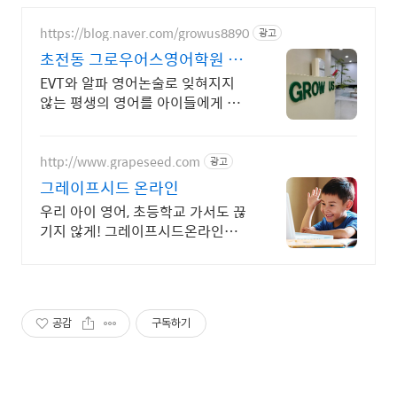
https://blog.naver.com/growus8890
광고
초전동 그로우어스영어학원 알
파영어논술/EVT 교육처
EVT와 알파 영어논술로 잊혀지지
않는 평생의 영어를 아이들에게 선
물하세요! 철저한 관리와 체계적인
프로그램을 통해 교육합니다.
http://www.grapeseed.com
광고
그레이프시드 온라인
우리 아이 영어, 초등학교 가서도 끊
기지 않게! 그레이프시드온라인해
요! 집에서 손쉽게, 친구들과 같이 하
는 수업으로 영어 자신감을 쑥쑥 길
러보세요!
공감
구독하기