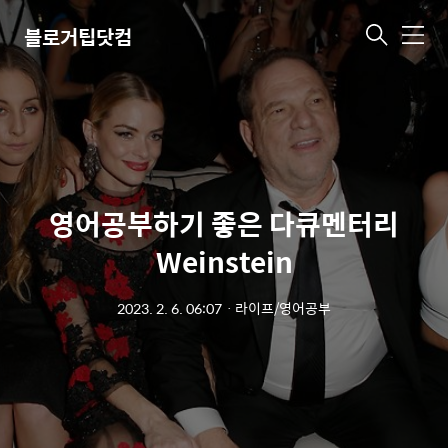
블로거팁닷컴
메
뉴
영어공부하기 좋은 다큐멘터리
Weinstein
2023. 2. 6. 06:07
ㆍ
라이프/영어공부