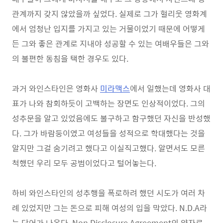
관계까지 갖지 않았을까 싶었다. 실제로 그가 헐리웃 영화계
에서 엄청난 입지를 가지고 있는 거물이었기 때문에 어떻게
든 그와 좋은 관계로 지내야 성공할 수 있는 여배우들은 그와
의 불편한 동침을 택한 경우도 있다.
과거 와인스타인은 영화사
미라맥스
에서 일했는데 영화사 대
표가 나와 참회하듯이 고백하는 장면도 인상적이었다. 그의
성추문을 알고 있었음에도 불구하고 함구했던 자신을 반성했
다. 그가 바람둥이였고 여성들을 성적으로 학대했다는 것을
알지만 그걸 숨기려고 했다고 이실직고했다. 알면서도 모른
척했던 우리 모두 공범이었다고 털어놓는다.
하비 와인스타인의 성추행을 폭로하려 했던 시도가 여러 차
례 있었지만 그는 돈으로 피해 여성의 입을 막았다. N.D.A라
는 단어가 나온다. Non Disclosure Agreement의 약자로