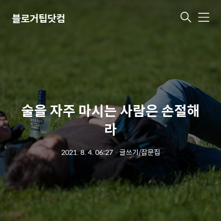
블로거팁닷컴
메
뉴
술을 자주 마시는 사람은 손절해
라
2021. 8. 4. 06:27
ㆍ
글쓰기/잡문집