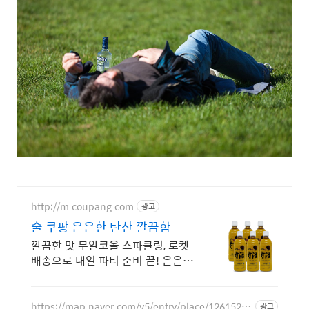
http://m.coupang.com
광고
술 쿠팡 은은한 탄산 깔끔함
깔끔한 맛 무알코올 스파클링, 로켓
배송으로 내일 파티 준비 끝! 은은한
탄산감, 식사와도 어울리는 와인!
30일 안심 반품.
https://map.naver.com/v5/entry/place/12615261
광고