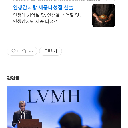
91
인생감자탕 세종나성점,한솔
인생에 기억될 맛, 인생을 추억할 맛.
인생감자탕 세종 나성점.
1
구독하기
관련글