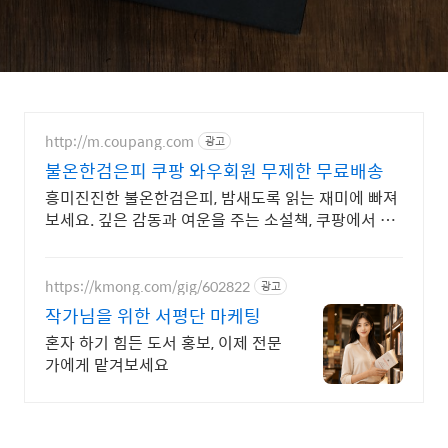
http://m.coupang.com
광고
불온한검은피 쿠팡 와우회원 무제한 무료배송
흥미진진한 불온한검은피, 밤새도록 읽는 재미에 빠져
보세요. 깊은 감동과 여운을 주는 소설책, 쿠팡에서 찾
아보세요.
https://kmong.com/gig/602822
광고
작가님을 위한 서평단 마케팅
혼자 하기 힘든 도서 홍보, 이제 전문
가에게 맡겨보세요