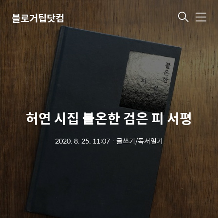
블로거팁닷컴
메
뉴
허연 시집 불온한 검은 피 서평
2020. 8. 25. 11:07
ㆍ
글쓰기/독서일기