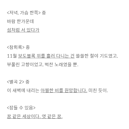
<저녁, 가슴 한쪽> 중
바람 한가운데
섬처럼 서 있다가
<참회록> 중
11월
보도블록 위를 흘러 다니는 건
쓸쓸한 철야 기도였고,
부풀린 고향이었고, 벅찬 노래였을 뿐.
<별곡 2> 중
이 새벽에 내리는
아찔한 비를 원망합니다.
미친 듯이.
<잠들 수 있음>
꿈 같은 세상이다. 엿 같은 꿈.