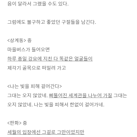
음이 달라서 그랬을 수도 있다.
그럼에도 불구하고 좋았던 구절들을 남긴다.
<상계동> 중
마을버스가 들어오면
하루 종일 강요에 지친 다 똑같은 얼굴들이
제각기 골목으로 떠밀려 가고
<나는 빛을 피해 걸어간다>
그대는 오지 않았네.
삐뚤어진 세계관을 나누어 가질
그대는
오지 않았네. 나는 빛을 피해서 한없이 걸어가네.
<판화> 중
세월의 입장에선 그걸로 그만이었지만