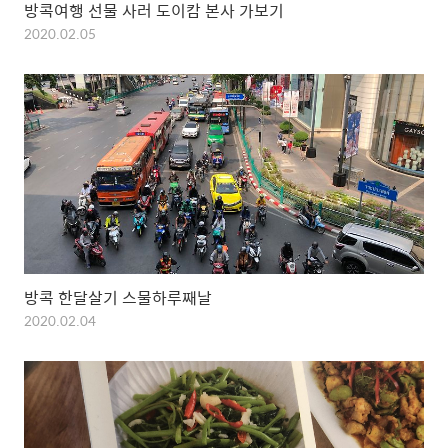
방콕여행 선물 사러 도이캄 본사 가보기
2020.02.05
방콕 한달살기 스물하루째날
2020.02.04