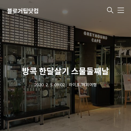
블로거팁닷컴
메
뉴
방콕 한달살기 스물둘째날
2020. 2. 5. 09:02
ㆍ
라이프/해외여행