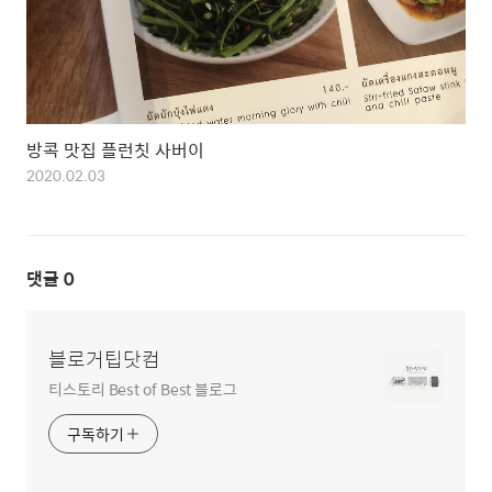
방콕 맛집 플런칫 사버이
2020.02.03
댓글
0
블로거팁닷컴
티스토리 Best of Best 블로그
구독하기