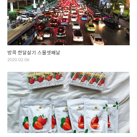
방콕 한달살기 스물셋째날
2020.02.06