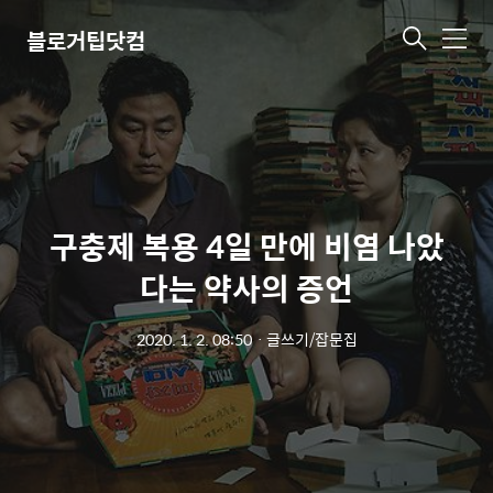
블로거팁닷컴
메
뉴
구충제 복용 4일 만에 비염 나았
다는 약사의 증언
2020. 1. 2. 08:50
ㆍ
글쓰기/잡문집