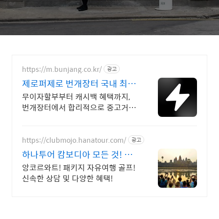
https://m.bunjang.co.kr/
광고
제로퍼제로 번개장터 국내 최대
브랜드 중고거래
무이자할부부터 캐시백 혜택까지,
번개장터에서 합리적으로 중고거래
하세요 전국 각지에서 올라오는 전
국구 최다 상품 매일 10만 개 이상
의 신규 상품 업로드
https://clubmojo.hanatour.com/
광고
하나투어 캄보디아 모든 것! 하
나투어 공식예약 인증센터
앙코르와트! 패키지 자유여행 골프!
신속한 상담 및 다양한 혜택!