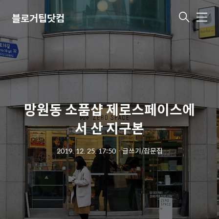
블로거팁닷컴
메
뉴
망원동 소품샵 제로스페이스에
서 산 지구본
2019. 12. 25. 17:50
ㆍ
글쓰기/잡문집