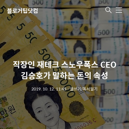
블로거팁닷컴
메
뉴
직장인 재테크 스노우폭스 CEO
김승호가 말하는 돈의 속성
2019. 10. 12. 11:45
ㆍ
글쓰기/독서일기