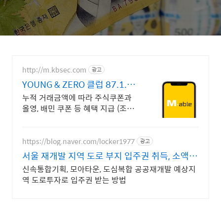
http://m.kbsec.com
광고
YOUNG & ZERO 클럽 87.1.1
이후 출생 대상
누적 거래금액에 따라 주식쿠폰과
올영, 배민 쿠폰 등 혜택 지급 (조건
충족 시) 국내주식쿠폰 최대 20만
원, 무신사 10만원, 국현미 멤버십까
지 (조건 충족 시)
https://blog.naver.com/locker1977
광고
서울 재개발 지역 도로 부지 입주권 취득, 소액투
자 가능
신속통합기획, 모아타운, 도심복합 공공재개발 예상지
역 도로투자로 입주권 받는 방법