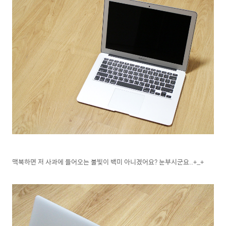
맥북하면 저 사과에 들어오는 불빛이 백미 아니겠어요? 눈부시군요..+_+