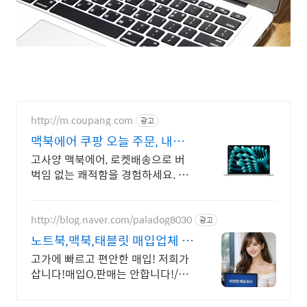
http://m.coupang.com
광고
맥북에어 쿠팡 오늘 주문, 내일
바로 도착
고사양 맥북에어, 로켓배송으로 버
벅임 없는 쾌적함을 경험하세요. 휴
대성 좋은 노트북, 필요하세요? 배터
리 걱정 없이 쿠팡에서 구매하세요.
http://blog.naver.com/paladog8030
광고
노트북,맥북,태블릿 매입업체 저
희가 삽니다! 매입O판매X
고가에 빠르고 편안한 매입! 저희가
삽니다!매입O,판매는 안합니다!/17
년된 회사 저희가 고객님의 노트북/
맥북/태블릿PC(2015년식이후)를