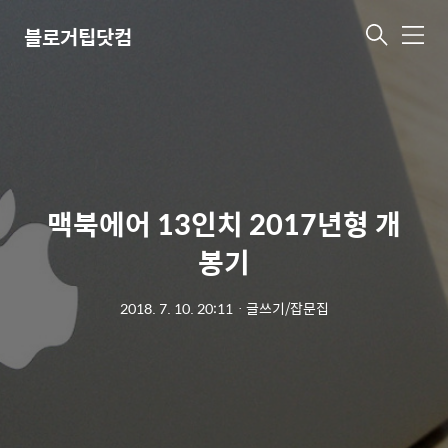
블로거팁닷컴
메
뉴
맥북에어 13인치 2017년형 개
봉기
2018. 7. 10. 20:11
ㆍ
글쓰기/잡문집