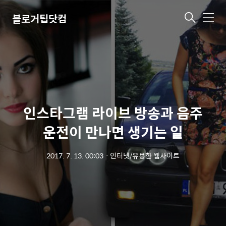
블로거팁닷컴
메
뉴
인스타그램 라이브 방송과 음주
운전이 만나면 생기는 일
2017. 7. 13. 00:03
ㆍ
인터넷/유용한 웹사이트