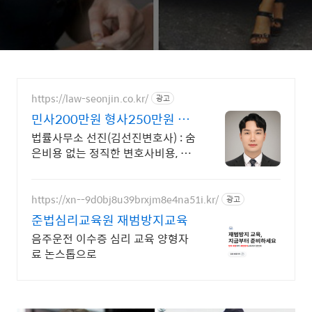
https://law-seonjin.co.kr/
광고
민사200만원 형사250만원 변
호사선임비용 수임료 정찰제
법률사무소 선진(김선진변호사) : 숨
은비용 없는 정직한 변호사비용, 수
임료 정찰제 정직한 변호사, 합리적
인 가성비로 최고의 결과를 만나보
세요.
https://xn--9d0bj8u39brxjm8e4na51i.kr/
광고
준법심리교육원 재범방지교육
음주운전 이수증 심리 교육 양형자
료 논스톱으로