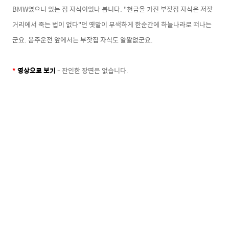
BMW였으니 있는 집 자식이었나 봅니다. "천금을 가진 부잣집 자식은 저잣
거리에서 죽는 법이 없다"던 옛말이 무색하게 한순간에 하늘나라로 떠나는
군요. 음주운전 앞에서는 부잣집 자식도 얄짤없군
요.
*
영상으로 보기
- 잔인한 장면은 없습니다.