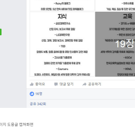
페이지 도용글 캡쳐화면