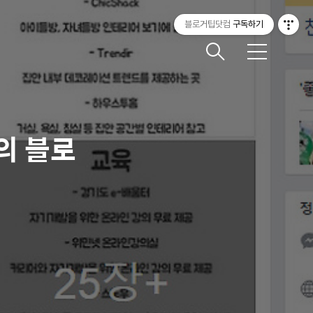
블로거팁닷컴
구독하기
메
뉴
의 블로