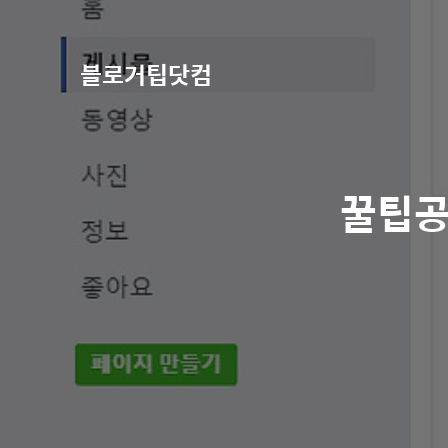
블로거팁닷컴
꿀팁공