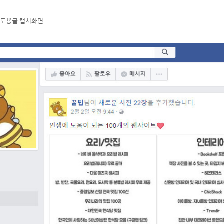
지 도용글
캡쳐화면