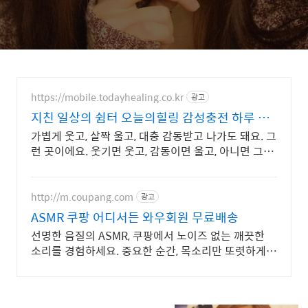
https://mobile.todayhealing.co.kr
광고
지친 일상의 쉼터 오늘의힐링 감성충전 하루 5분
힐링타임
가볍게 웃고, 살짝 울고, 대충 감동받고 나가도 돼요. 그
런 곳이에요. 웃기면 웃고, 감동이면 울고, 아니면 그냥
눕고 가세요.
http://m.coupang.com
광고
ASMR 쿠팡 어디서든 와우회원 무료배송
선명한 음질의 ASMR, 쿠팡에서 노이즈 없는 깨끗한
소리를 경험하세요. 중요한 순간, 목소리만 또렷하게!
와우회원이라면 무료배송으로 빠르게.