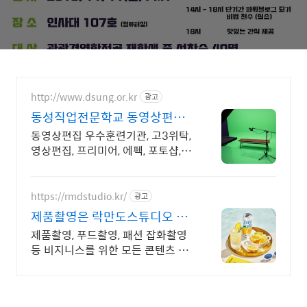
http://www.dsung.or.kr
광고
동성직업전문학교 동영상편집
최신 AI활용 기능 습득
동영상편집 우수훈련기관, 고3위탁,
영상편집, 프리미어, 에펙, 포토샵, AI
활용 'AI 기획과 편집까지' 초보자도
쉽게 배우는 영상, 기업이 원하는 실
무능력 완성
https://rmdstudio.kr/
광고
제품촬영은 락만도스튜디오 제
품사진촬영전문
제품촬영, 푸드촬영, 패션 잡화촬영
등 비지니스를 위한 모든 콘텐츠 락
만도스튜디오 제품,푸드,화장품 촬
영+보정까지원스톱! 편하게문의주
세요