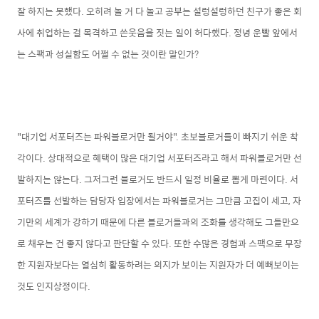
잘 하지는 못했다. 오히려 놀 거 다 놀고 공부는 설렁설렁하던 친구가 좋은 회
사에 취업하는 걸 목격하고 쓴웃음을 짓는 일이 허다했다. 정녕 운빨 앞에서
는 스팩과 성실함도 어쩔 수 없는 것이란 말인가?
"대기업 서포터즈는 파워블로거만 될거야". 초보블로거들이 빠지기 쉬운 착
각이다. 상대적으로 혜택이 많은 대기업 서포터즈라고 해서 파워블로거만 선
발하지는 않는다. 그저그런 블로거도 반드시 일정 비율로 뽑게 마련이다. 서
포터즈를 선발하는 담당자 입장에서는 파워블로거는 그만큼 고집이 세고, 자
기만의 세계가 강하기 때문에 다른 블로거들과의 조화를 생각해도 그들만으
로 채우는 건 좋지 않다고 판단할 수 있다. 또한 수많은 경험과 스팩으로 무장
한 지원자보다는 열심히 활동하려는 의지가 보이는 지원자가 더 예뻐보이는
것도 인지상정이다.