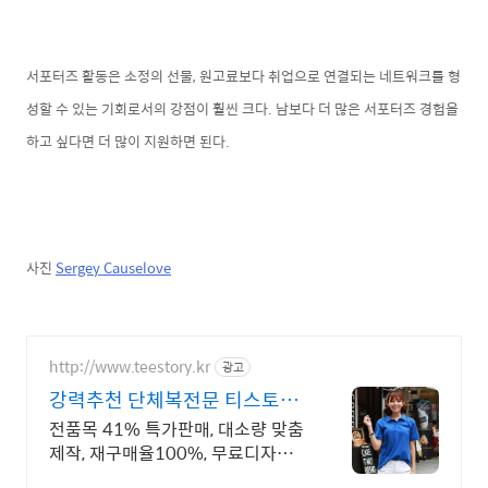
서포터즈 활동은 소정의 선물, 원고료보다 취업으로 연결되는 네트워크를 형
성할 수 있는 기회로서의 강점이 훨씬 크다. 남보다 더 많은 서포터즈 경험을
하고 싶다면 더 많이 지원하면 된다.
사진
S
ergey C
auselove
http://www.teestory.kr
광고
강력추천 단체복전문 티스토리
16년 전통의 전문업체
전품목 41% 특가판매, 대소량 맞춤
제작, 재구매율100%, 무료디자인,
신속제작