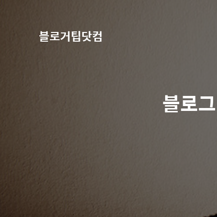
블로거팁닷컴
블로그