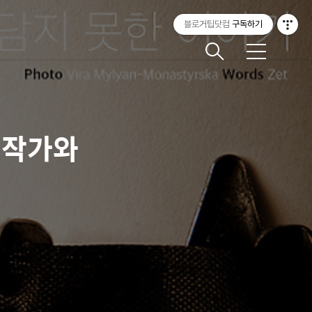
블로거팁닷컴
구독하기
메
뉴
 작가와