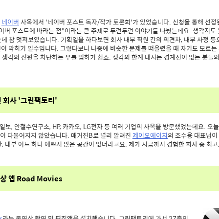
리
네이버
사옥에서 '네이버 포스트 독자/작가 토론회'가 있었습니다. 신청을 통해 선정
네이버 포스트에 바라는 점"이라는 큰 주제로 두런두런 이야기를 나눴는데요. 생각지도
데 참 멋져보였습니다. 기획일을 하다보면 회사 내부 직원 간의 의견차, 내부 사정 등
번이 막히기 일수입니다. 그렇다보니 나중에 비슷한 문제를 떠올렸을 때 자기도 모르는 
리 생각의 전원을 차단하는 우를 범하기 쉽죠. 생각의 한계 내지는 경계선이 없는 분들
 회사 '그린팩토리'
, 조선일보, 안철수연구소, HP, 카카오, LG전자 등 여러 기업의 사옥을 방문했었는데요. 오
이 다물어지지 않았습니다. 매거진B로 널리 알려진
제이오에이치
의 조수용 대표님이 
, 내부 어느 하나 예쁘지 않은 공간이 없더라고요. 제가 지금까지 경험한 회사 중 최
앱 Road Movies
s
라는 동영상 촬영 및 편집앱을 설치했습니다. 그린팩토리에 가서 27층의