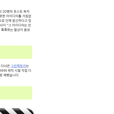
된 20명의 포스트 독자
 못한 아이디어를 거침없
으로 인해 참신하다고 믿
사이 "그 아이디어는 안
의 톡톡튀는 발상이 돋보
늘 다녀온
그린팩토리
는
NHN 재직 시절 직접 디
고로 예뻤습니다.