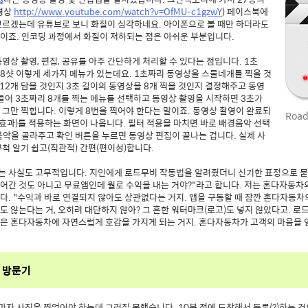
영상
http://www.youtube.com/watch?v=OfMU-c1gzwY
) 페이스북에
모르겠는데 유튜브로 보니 화질이 심각하네요. 아이폰으로 볼 때만 하더라도
이죠. 인코딩 과정에서 화질이 저하되는 점은 아쉬운 부분입니다.
영상 촬영, 편집, 공유를 아주 간단하게 처리할 수 있다는 점입니다. 1초
3초x8샷 이렇게 세가지 메뉴가 있는데요. 1초짜리 동영상을 스물네개를 찍을 것
12개 담을 것인지 3초 길이의 동영상을 8개 찍을 것인지 결정해주고 동영
들어 3초짜리 8개를 찍는 메뉴를 선택하고 동영상 촬영을 시작하면 3초가
그만 찍힙니다. 이렇게 8번을 찍어야 한다는 말이죠. 동영상 촬영이 완료되
Road
(효과)를 적용하는 화면이 나옵니다. 필터 적용을 마치면 바로 배경음악 선택
악을 골라주고 확인 버튼을 누르면 동영상 편집이 끝나는 겁니다. 실제 사
척 알기 쉽고(직관적) 간편(편이성)합니다.
는 사실도 고무적입니다. 지인에게 로드무비 작동법을 알려줬더니 신기한 표정으로 묻
어간 것도 아니고 무료앱인데 뭘로 수익을 내는 거야?"라고 합니다. 저는 혼다자동차
. "수익과 바로 연결되지 않아도 상관없다는 거지. 앱을 구동할 때 잠깐 혼다자동차
 않는다는 거, 오히려 대단하지 않아? 그 흔한 워터마크(로고)도 넣지 않았다고. 
은 혼다자동차에 자연스럽게 호감을 가지게 되는 거지. 혼다자동차가 고객의 마음을 얻
 방문기
자 사진을 찍었어야 하는데 그러질 못했습니다. 10분 전에 도착해서 등록(?)하는 것