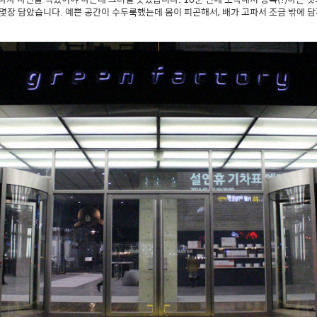
 몇장 담았습니다. 예쁜 공간이 수두룩했는데 몸이 피곤해서, 배가 고파서 조금 밖에 담