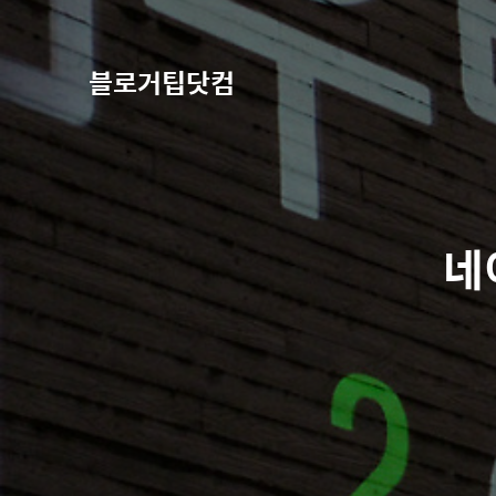
블로거팁닷컴
네