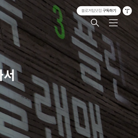
블로거팁닷컴
구독하기
메
뉴
와서