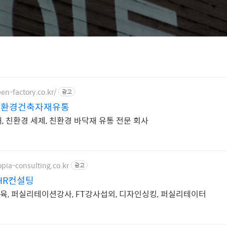
en-factory.co.kr/
광고
친환경건축자재유통
, 친환경 세제, 친환경 바닥재 유통 전문 회사
pia-consulting.co.kr
광고
HR컨설팅
, 퍼실리테이션강사, FT강사섭외, 디자인싱킹, 퍼실리테이터