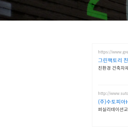
https://www.gre
그린팩토리 
친환경 건축자재
http://www.suto
(주)수토피아
퍼실리테이션교육