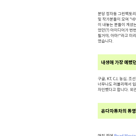
분당 정자동 그린팩토
및 작가분들이 모여 "
이 내놓는 분들이 계셨는
었던(?) 아이디어가 번
될거야, 아마!"라고 미
였습니다.
내생애 가장 예뻤던
구글, KT, CJ, 농심
너무나도 러블리해서 입
자인했다고 합니다. 외관
혼다자동차의 동영상 
며칠 전에
Road Movie