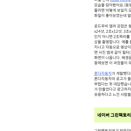
모습을 담아봤어요.(동
올리면 어떻게 보일지 
화질이 좋아보였는데 말
로드무비 앱의 강점은 동
x24샷, 2초x12샷, 
인지 아니면 2초짜리를 
상을 촬영합니다. 예를 
지나고 자동으로 영상이 
면 사진 앱과 같이 필터
화면이 나옵니다. 배경음
용해보면 이 과정들이 무
혼다자동차
가 개발했다
혼다자동차의 로고가 들
부럽다는 듯 대답했습니다
가 만들었다고 광고하지도
유용하다고 느낀 사람들
네이버 그린팩토리
그린팩토리에 도착하자마