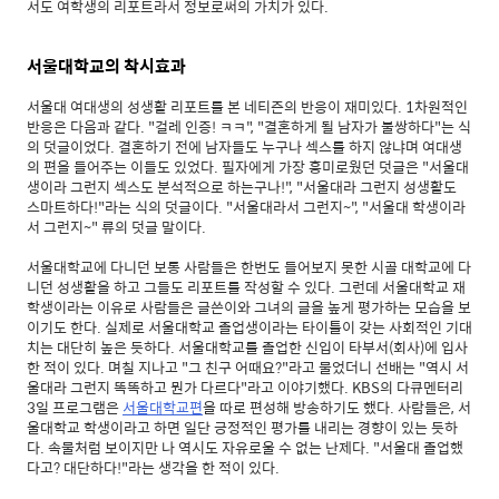
서도 여학생의 리포트라서 정보로써의 가치가 있다.
서울대학교의 착시효과
서울대 여대생의 성생활 리포트를 본 네티즌의 반응이 재미있다. 1차원적인
반응은 다음과 같다. "걸레 인증! ㅋㅋ", "결혼하게 될 남자가 불쌍하다"는 식
의 덧글이었다. 결혼하기 전에 남자들도 누구나 섹스를 하지 않냐며 여대생
의 편을 들어주는 이들도 있었다. 필자에게 가장 흥미로웠던 덧글은 "서울대
생이라 그런지 섹스도 분석적으로 하는구나!", "서울대라 그런지 성생활도
스마트하다!"라는 식의 덧글이다. "서울대라서 그런지~", "서울대 학생이라
서 그런지~" 류의 덧글 말이다.
서울대학교에 다니던 보통 사람들은 한번도 들어보지 못한 시골 대학교에 다
니던 성생활을 하고 그들도 리포트를 작성할 수 있다. 그런데 서울대학교 재
학생이라는 이유로 사람들은 글쓴이와 그녀의 글을 높게 평가하는 모습을 보
이기도 한다. 실제로 서울대학교 졸업생이라는 타이틀이 갖는 사회적인 기대
치는 대단히 높은 듯하다. 서울대학교를 졸업한 신입이 타부서(회사)에 입사
한 적이 있다. 며칠 지나고 "그 친구 어때요?"라고 물었더니 선배는 "역시 서
울대라 그런지 똑똑하고 뭔가 다르다"라고 이야기했다. KBS의 다큐멘터리
3일 프로그램은
서울대학교편
을 따로 편성해 방송하기도 했다. 사람들은, 서
울대학교 학생이라고 하면 일단 긍정적인 평가를 내리는 경향이 있는 듯하
다. 속물처럼 보이지만 나 역시도 자유로울 수 없는 난제다. "서울대 졸업했
다고? 대단하다!"라는 생각을 한 적이 있다.