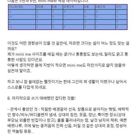
다음은 5번과 6번, mini me와 체형 데이터입니다.
이것도 어떤 경향성이 있을 것 같은데, 마르면 크다는 설이 어느 정도 맞는 걸
까요?
제가 mini me 사이즈를 매길 때는 굵기나 통통함도 보는데, 말라도 굵고 통
통한 사람도 있더군요.
어떻게 생각하면 몸에 지방이 적으면 mini me도 마찬가지로 얇지 않을까
싶은데 말이죠.
하고 보니 참 쓸데없는 뻘짓이기는 한데 그간의 제 생활이 이랬구나 싶어서
스스로를 다잡게 되네요.
8. 마지막으로 쓰기 애매했던 잡다한 것들!
- 관계시 좋았던 것 : 적절한 배경음악 선곡, 창틈으로 쏟아지는 햇빛, 매력적
인 향수/비누/바디클렌저 냄새, 상대의 칭찬, 웃음, 장난, 특이한 장소(상대
부모님 외출한 빈집이나 창고), 줄줄 흘러내리는 땀, 날것 남자의 체취, 예쁜
배렛나루, 귀에 닿는 중저음의 진짜 신음, 터질 것 같은 상대의 표정, 정성어
린 혀놀림 등등..