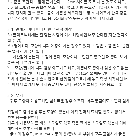
* 기준은 주관적 느낌에 근거한다. 1~2cm 차이를 자로 재 본 것도 아니고,
굵기와 그립감 등 종합적 요소로 평가했고, 사람 몸으로 비유하자면 키가 아
니라 덩치라 할 수 있다.. 굳이 기준을 세우자면 보통 M 사이즈가 한국 평균
인 12~13에 해당한다고 봄. 굵기와 강직도는 기억이 안 나서 제외.
5.1. 관계시 미니 미에 대한 주관적 생각
S : 플라토닉하게는 잘 맞는 사람이 여기 해당하면 너무 안타깝(지만 결국 어
쩔 수 없)다.
M : 평이하다. 모양에 따라 애정이 가는 경우도 있다. 느낌은 가끔 온다. 불만
은 없지만 가끔 아쉽다.
L : 가산점이 붙는다. 느낌이 온다. 모양이나 그립감도 좋으면 더 좋다. 보기
좋은 떡이 먹기도 좋다.
XL : 모양/굵기에 따라 엄청 아프기도 하고, 아픈데도 좋아서 잊을 수도 없는
경우도 간혹 있다. 테크닉에 달린 것 같다. 부담스러울 때도 있다. 본게임 시
작하기 전에는 눈과 손과 입으로 한껏 달아오르게 해 놓고 막상 시작하면 너
무 아파서 즐기지 못해 짜증날 때도 있다. 관상, 핸들링 및 시식용으로 좋다.
5.2. 부기
- 귀두 모양이 화살표처럼 날카로운 경우 아프다. 너무 둥글어도 느낌이 덜하
다.
적절하고 즐거움을 주는 모양이 있는데 아직 정확히 묘사할 방도가 없어서
추후 탐구를 요한다.
귀두가 기둥보다 큰 버섯 스타일도 있고 작은 크레용 스타일도 있는데 이에
대해서도 추후 조사를 요한다.
- 굵기의 경우도, mini me 기둥의 상/중/하 세 부위가 모두 균일하게 굵은