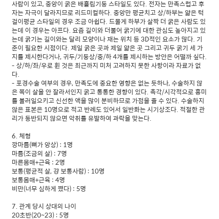
사람이 있고, 중앙이 굵은 배흘림기둥 스타일도 있다. 전자는 만족스럽고 후
자는 자극이 달라지므로 리드미컬하다. 중앙만 평균치고 상/하부는 얇은 턱
걸이평균 스타일의 경우 조금 아쉽다. 드물게 하부가 살짝 더 굵은 사람도 있
는데 이 경우는 아프다. 요즘 길이와 더불어 굵기에 대한 관심도 높아지고 있
는데 굵기는 길이와는 달리 모양이나 재는 위치 등 3D적인 요소가 많다. 기
준이 필요한 시점이다. 제일 굵은 곳과 제일 얇은 곳 그리고 귀두 굵기 세 가
지를 제시한다거나, 귀두/기둥상/중/하 4개를 제시하는 방안은 어떨까 싶다.
- 상/하/좌/우로 휜 것은 최근까지 미처 고려하지 못한 사항이라 자료가 없
다.
- 포경수술 여부의 경우, 만족도에 중요한 영향은 없는 듯하나, 수술하지 않
은 쪽이 살을 안 잘라서인지 굵고 통통한 경향이 있다. 촉각/시각적으로 흥미
를 불러일으키고 신선한 액을 많이 분비하므로 가점을 줄 수 있다. 수술하지
않은 표본은 10명으로 적고 반례도 있어서 일반화는 시기상조다. 적절한 관
리가 동반되지 않으면 악취를 유발하여 과락을 맞는다.
6. 체형
깡마름(뼈가 앙상) : 1명
마름(조금의 살) : 7명
마른몸매+근육 : 2명
보통(평균적 살, 걍 보통사람) : 10명
보통몸매+근육 : 4명
비만(너무 심하게 쪘다) : 5명
7. 관계 당시 상대의 나이
20초반(20~23) : 5명