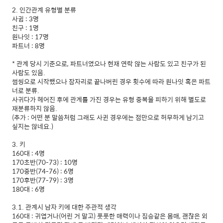
2. 인간관계 유형별 분류
사귐 : 3명
친구 : 1명
원나잇 : 17명
파트너 : 8명
* 관계 당시 기준으로, 파트너였으나 현재 연락 않는 사람도 있고 친구가 된
사람도 있음.
썸씽으로 시작했으나 잠자리로 끝나버린 경우 횟수에 따라 원나잇 혹은 파트
너로 분류.
사귀다가 헤어진 후에 관계를 가진 경우는 유형 중복을 피하기 위해 별도로
재분류하지 않음.
(추가 : 어떤 분 말씀처럼 그래도 사귄 경우에는 점만으로 허무하게 남기고
싶지는 않네요.)
3. 키
160대 : 4명
170초반(70-73) : 10명
170중반(74-76) : 6명
170후반(77-79) : 3명
180대 : 6명
3.1. 관계시 남자 키에 대한 주관적 생각
160대 : 귀엽거나(어린 거 말고) 풋풋한 매력이나 짐승같은 몸매, 괜찮은 외