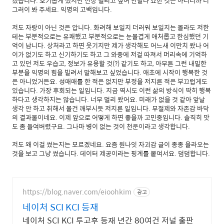
겠습니다. 호기롭게 썼지만 신상 털리고 싶어 안달나 쇼한 것은 아니니까 너
그러이 봐 주세요. 익명의 고백입니다.
저도 자랑이 아닌 것은 압니다. 화려해 보일지 더러워 보일지는 몰라도 저한
테는 부분적으로는 유쾌했고 부분적으로는 눈물겹게 애처롭고 한심했던 기
억이 납니다. 상처라고 하면 웃기지만 제가 생각해도 어느새 이만치 왔나 어
이가 없기도 하고 신기하기도 하고 그 와중에 저걸 따져서 머리속에 기억하
고 있던 저도 우습고, 정보가 유용할 것(?) 같기도 하고, 아무튼 그런 내밀한
부분을 익명의 힘을 빌려서 말해보고 싶었습니다. 애초에 시작이 행복한 것
은 아니었거든요. 성매매를 한 적은 없지만 부정을 저지른 적은 부끄럽게도
있습니다. 가장 후회되는 일입니다. 지금 역시도 이런 삶의 방식이 딱히 행복
하다고 생각하지는 않습니다. 너무 멀리 왔어요. 미래가 없을 것 같아 앞날
생각 안 하고 취해서 물건 깨부시듯 저지른 일입니다. 무절제와 자존감 바닥
의 결과물이네요. 이제 앞으로 어떻게 하면 좋을까 고민중입니다. 솔직히 맛
도 좀 들여버렸구요. 그나마 병이 없는 것이 천운이라고 생각합니다.
저도 왜 이걸 썼는지는 모르겠네요. 요즘 원나잇 자괴감 글이 종종 올라오는
것을 보고 그냥 썼습니다. 데이터 제공이라는 핑계를 붙여서요. 덤덤합니다.
https://blog.naver.com/eioohkim
광고
네이처 SCI KCI 등재
네이처 SCI KCI 투고후 등재 년간 80여건 저널 출판