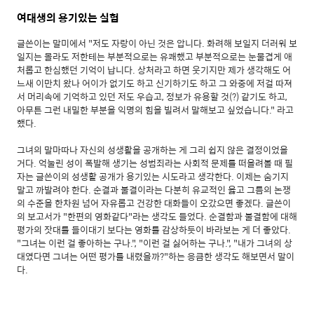
여대생의 용기있는 실험
글쓴이는 말미에서 "저도 자랑이 아닌 것은 압니다. 화려해 보일지 더러워 보
일지는 몰라도 저한테는 부분적으로는 유쾌했고 부분적으로는 눈물겹게 애
처롭고 한심했던 기억이 납니다. 상처라고 하면 웃기지만 제가 생각해도 어
느새 이만치 왔나 어이가 없기도 하고 신기하기도 하고 그 와중에 저걸 따져
서 머리속에 기억하고 있던 저도 우습고, 정보가 유용할 것(?) 같기도 하고,
아무튼 그런 내밀한 부분을 익명의 힘을 빌려서 말해보고 싶었습니다." 라고
했다.
그녀의 말마따나 자신의 성생활을 공개하는 게 그리 쉽지 않은 결정이었을
거다. 억눌린 성이 폭발해 생기는 성범죄라는 사회적 문제를 떠올려볼 때 필
자는 글쓴이의 성생활 공개가 용기있는 시도라고 생각한다. 이제는 숨기지
말고 까발려야 한다. 순결과 불결이라는 다분히 유교적인 옳고 그름의 논쟁
의 수준을 한차원 넘어 자유롭고 건강한 대화들이 오갔으면 좋겠다. 글쓴이
의 보고서가 "한편의 영화같다"라는 생각도 들었다. 순결함과 불결함에 대해
평가의 잣대를 들이대기 보다는 영화를 감상하듯이 바라보는 게 더 좋았다.
"그녀는 이런 걸 좋아하는 구나.", "이런 걸 싫어하는 구나.", "내가 그녀의 상
대였다면 그녀는 어떤 평가를 내렸을까?"하는 응큼한 생각도 해보면서 말이
다.