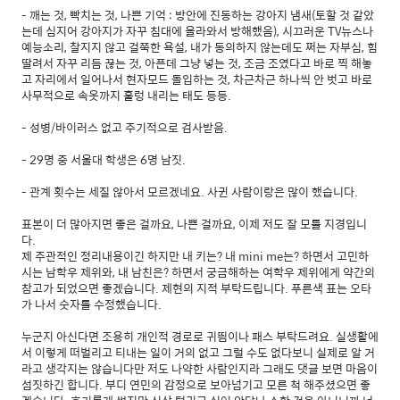
- 깨는 것, 빡치는 것, 나쁜 기억 : 방안에 진동하는 강아지 냄새(토할 것 같았
는데 심지어 강아지가 자꾸 침대에 올라와서 방해했음), 시끄러운 TV뉴스나
예능소리, 찰지지 않고 걸쭉한 욕설, 내가 동의하지 않는데도 쩌는 자부심, 힘
딸려서 자꾸 리듬 끊는 것, 아픈데 그냥 넣는 것, 조금 조였다고 바로 찍 해놓
고 자리에서 일어나서 현자모드 돌입하는 것, 차근차근 하나씩 안 벗고 바로
사무적으로 속옷까지 훌렁 내리는 태도 등등.
- 성병/바이러스 없고 주기적으로 검사받음.
- 29명 중 서울대 학생은 6명 남짓.
- 관계 횟수는 세질 않아서 모르겠네요. 사귄 사람이랑은 많이 했습니다.
표본이 더 많아지면 좋은 걸까요, 나쁜 걸까요, 이제 저도 잘 모를 지경입니
다.
제 주관적인 정리내용이긴 하지만 내 키는? 내 mini me는? 하면서 고민하
시는 남학우 제위와, 내 남친은? 하면서 궁금해하는 여학우 제위에게 약간의
참고가 되었으면 좋겠습니다. 제현의 지적 부탁드립니다. 푸른색 표는 오타
가 나서 숫자를 수정했습니다.
누군지 아신다면 조용히 개인적 경로로 귀띔이나 패스 부탁드려요. 실생활에
서 이렇게 떠벌리고 티내는 일이 거의 없고 그럴 수도 없다보니 실제로 알 거
라고 생각지는 않습니다만 저도 나약한 사람인지라 그래도 댓글 보면 마음이
섬짓하긴 합니다. 부디 연민의 감정으로 보아넘기고 모른 척 해주셨으면 좋