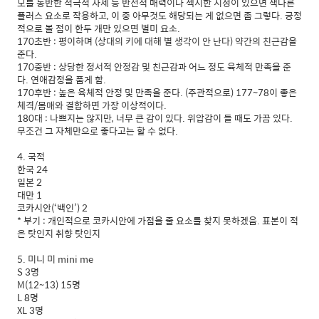
모를 동반한 적극적 자세 등 반전적 매력이나 섹시한 지성이 있으면 색다른
플러스 요소로 작용하고, 이 중 아무것도 해당되는 게 없으면 좀 그렇다. 긍정
적으로 볼 점이 한두 개만 있으면 별미 요소.
170초반 : 평이하며 (상대의 키에 대해 별 생각이 안 난다) 약간의 친근감을
준다.
170중반 : 상당한 정서적 안정감 및 친근감과 어느 정도 육체적 만족을 준
다. 연애감정을 품게 함.
170후반 : 높은 육체적 안정 및 만족을 준다. (주관적으로) 177~78이 좋은
체격/몸매와 결합하면 가장 이상적이다.
180대 : 나쁘지는 않지만, 너무 큰 감이 있다. 위압감이 들 때도 가끔 있다.
무조건 그 자체만으로 좋다고는 할 수 없다.
4. 국적
한국 24
일본 2
대만 1
코카시안(‘백인’) 2
* 부기 : 개인적으로 코카시안에 가점을 줄 요소를 찾지 못하겠음. 표본이 적
은 탓인지 취향 탓인지
5. 미니 미 mini me
S 3명
M(12~13) 15명
L 8명
XL 3명