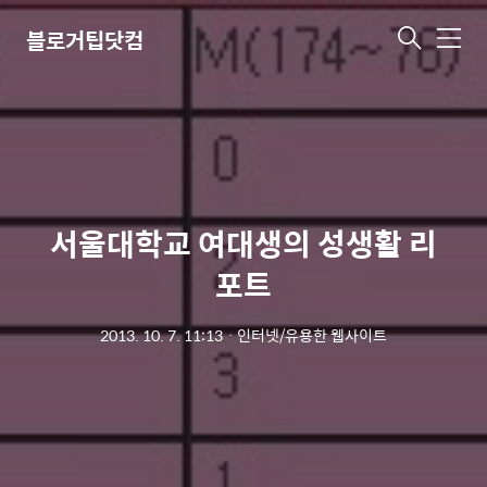
블로거팁닷컴
메
뉴
서울대학교 여대생의 성생활 리
포트
2013. 10. 7. 11:13
ㆍ
인터넷/유용한 웹사이트