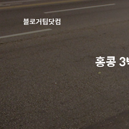
블로거팁닷컴
홍콩 