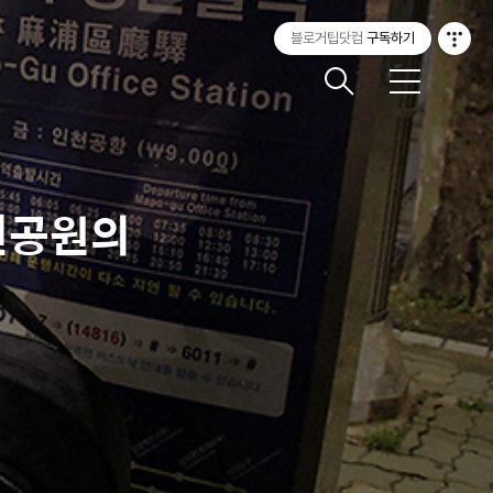
블로거팁닷컴
구독하기
메
뉴
변공원의