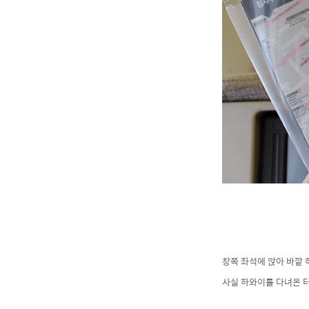
창쪽 좌석에 앉아 바깥 
사실 하와이를 다녀온 터