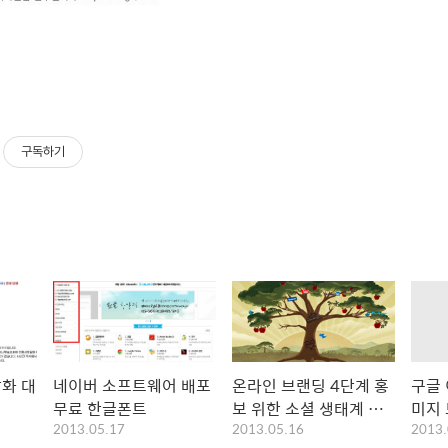
구독하기
화 대
네이버 소프트웨어 배포
온라인 브랜딩 4단계 홍
구글
키
무료 한글폰트
보 위한 소셜 생태계 구
미지
2013.05.17
2013.05.16
2013.
축하기