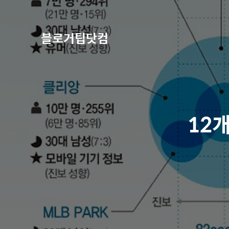
블로거팁닷컴
12