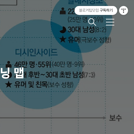
블로거팁닷컴
구독하기
메
뉴
닝 맵