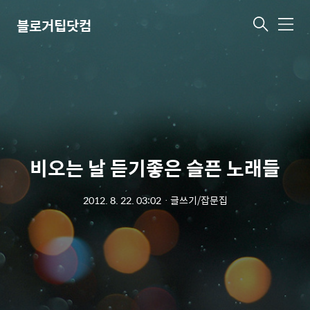
블로거팁닷컴
메
뉴
비오는 날 듣기좋은 슬픈 노래들
2012. 8. 22. 03:02
ㆍ
글쓰기/잡문집