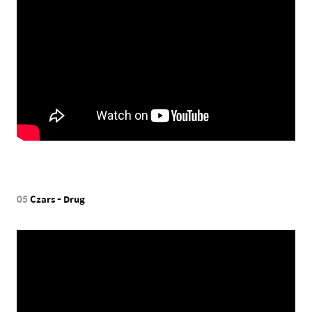
05
Czars - Drug