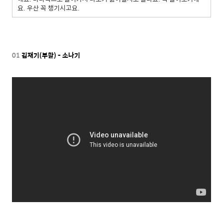
요. 우산 꼭 챙기시고요.
01
김재기(부활) - 소나기