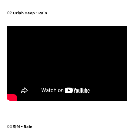
02
Uriah Heep - Rain
03
이적 - Rain