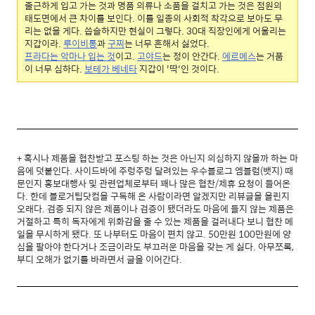
줄근하게 입고 가는 것과 명품 의류나 소품을 걸치고 가는 것은 점원의
태도면에서 큰 차이를 보인다. 이를 일종의 사회적 착각으로 보아도 무
리는 없을 게다. 씁슬하지만 현실이 그렇다. 30대 직장인에게 어울리는
지갑이라.
루이비
통
과
구찌
는 너무 흔해서 싫었다.
프라다는 악마나 입는 것
이고.
고야드
는 정이 안간다.
에르메스
는 거품
이 너무 심하다.
보테가 베네타
지갑이 '딱'인 것이다.
+ 혹시나 제품을 협찬받고 포스팅 하는 것은 아닌지 의심하지 않을까 하는 마
음에 덧붙인다. 사이드바에 주렁주렁 달려있는 우수블로그 엠블럼(뱃지) 때
문인지 홍보대행사 및 관련업체로부터 꽤나 많은 협찬/제휴 요청이 들어온
다. 한데 블로거팁닷컴을 구독해 온 사람이라면 알겠지만 리뷰글을 올린지
오래다. 검증 되지 않은 제품이나 검증이 됐더라도 마음에 들지 않는 제품은
거절하고 특히 독자에게 위화감을 줄 수 있는 제품을 걸러내다 보니 협찬 메
일을 무시하게 됐다. 또 나부터도 마음이 편치 않고. 50만원 100만원에 양
심을 팔아야 한다거나 조금이라도 부끄러운 마음을 갖는 게 싫다. 아무쪼록,
부디 오해가 없기를 바라면서 글을 이어간다.