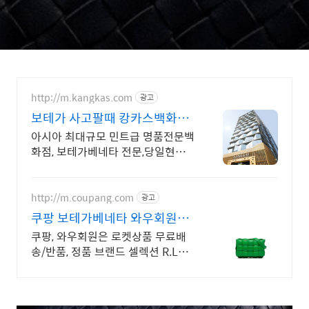
http://m.kangkas.com
광고
보테가 사고팔때 캉카스백화점
100개 명품매장이 한곳에
아시아 최대규모 민트급 명품전문백
화점, 보테가베네타 전문,당일현금
지급,친절응대 아시아 최대규모 명
품전문 백화점
http://m.coupang.com
광고
쿠팡 보테가베네타 와우회원은
무제한 무료배송
쿠팡, 와우회원은 로켓상품 무료배
송/반품, 정품 브랜드 셀렉션 R.LUX
입점. 꼭 필요한 제품은 쿠팡에서 더
저렴하게, 로켓배송으로 더 빠르게!