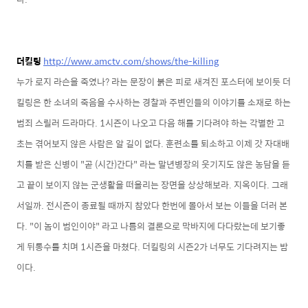
더킬링
http://www.amctv.com/shows/the-killing
누가 로지 라슨을 죽였나? 라는 문장이 붉은 피로 새겨진 포스터에 보이듯 더
킬링은 한 소녀의 죽음을 수사하는 경찰과 주변인들의 이야기를 소재로 하는
범죄 스릴러 드라마다. 1시즌이 나오고 다음 해를 기다려야 하는 각별한 고
초는 겪어보지 않은 사람은 알 길이 없다. 훈련소를 퇴소하고 이제 갓 자대배
치를 받은 신병이 "곧 (시간)간다" 라는 말년병장의 웃기지도 않은 농담을 듣
고 끝이 보이지 않는 군생활을 떠올리는 장면을 상상해보라. 지옥이다. 그래
서일까. 전시즌이 종료될 때까지 참았다 한번에 몰아서 보는 이들을 더러 본
다. "이 놈이 범인이야" 라고 나름의 결론으로 막바지에 다다랐는데 보기좋
게 뒤통수를 치며 1시즌을 마쳤다. 더킬링의 시즌2가 너무도 기다려지는 밤
이다.