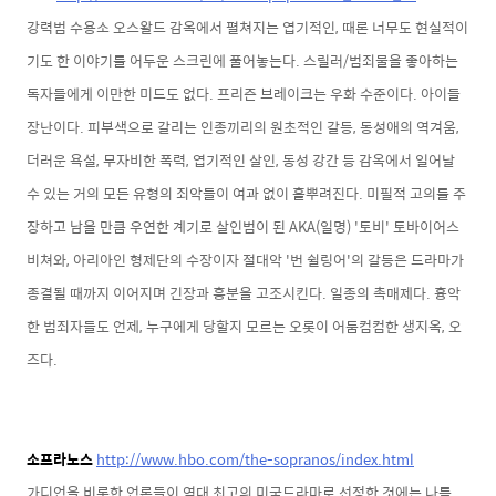
강력범 수용소 오스왈드 감옥에서 펼쳐지는 엽기적인, 때론 너무도 현실적이
기도 한 이야기를 어두운 스크린에 풀어놓는다. 스릴러/범죄물을 좋아하는
독자들에게 이만한 미드도 없다. 프리즌 브레이크는 우화 수준이다. 아이들
장난이다. 피부색으로 갈리는 인종끼리의 원초적인 갈등, 동성애의 역겨움,
더러운 욕설, 무자비한 폭력, 엽기적인 살인, 동성 강간 등 감옥에서 일어날
수 있는 거의 모든 유형의 죄악들이 여과 없이 흩뿌려진다. 미필적 고의를 주
장하고 남을 만큼 우연한 계기로 살인범이 된 AKA(일명) '토비' 토바이어스
비쳐와, 아리아인 형제단의 수장이자 절대악 '번 쉴링어'의 갈등은 드라마가
종결될 때까지 이어지며 긴장과 흥분을 고조시킨다. 일종의 촉매제다. 흉악
한 범죄자들도 언제, 누구에게 당할지 모르는 오롯이 어둠컴컴한 생지옥, 오
즈다.
소프라노스
http://www.hbo.com/the-sopranos/index.html
가디언을 비롯한 언론들이 역대 최고의 미국드라마로 선정한 것에는 나름