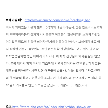
브레이킹 배드
http://www.amctv.com/shows/breaking-bad
미드가 재미있는 이유가 뭘까. 극작가의 내공이라든지, 방송 인프라스트럭쳐
의 탄탄함이라든지 갖가지 시시콜콜한 이유들이 있을테지만 소재의 다양성
이야말로 미드의 진정한 힘이자 인기의 원동력이 아닌가. 브레이킹 배드 역
시 쇼킹한 연출이 돋보인다. 주인공은 화학 선생님이다. 더도 덜도 말고 딱
화학선생님처럼 생긴 대머리 아저씨다. 이 화학 선생님이 제자를 잘못 만났
다. 불량 제자와 함께 마약을 제조하게 되면서 벌어지는 결코 평범하지 않은
해프닝을 담아냈다. 가만 보면 어른들이 봤을 때, "세상 말세다-" 라고 한탄
의 한 말씀씩 하고도 남을만한 소재들이 인기 미드의 주요 소재인듯 하다. 화
학 원소 기호들로 만든 오프닝은 참신하고, 기발하고, 그럴듯하다.
오즈
http://store.hbo.com/oz/index.php?v=hbo_shows_oz