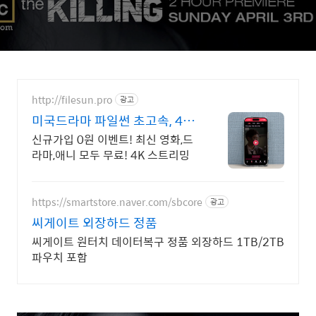
http://filesun.pro
광고
미국드라마 파일썬 초고속, 4K
실시간 보기!
신규가입 0원 이벤트! 최신 영화,드
라마,애니 모두 무료! 4K 스트리밍
https://smartstore.naver.com/sbcore
광고
씨게이트 외장하드 정품
씨게이트 원터치 데이터복구 정품 외장하드 1TB/2TB
파우치 포함