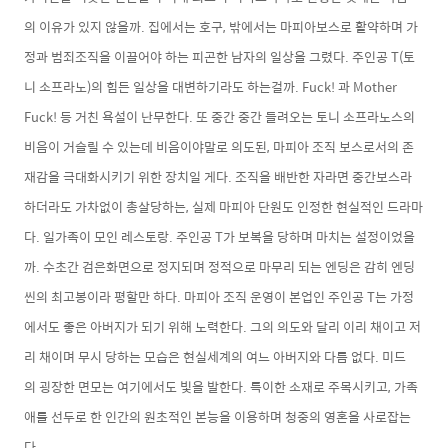
의 이유가 있지 않을까. 집에서는 호구, 밖에서는 마피아보스로 활약하며 가
정과 범죄조직을 이끌어야 하는 피곤한 남자의 일상을 그렸다. 주인공 T(토
니 소프라노)의 힘든 일상을 대변하기라도 하는걸까. Fuck! 과 Mother
Fuck! 등 거친 욕설이 난무한다. 또 중간 중간 들려오는 토니 소프라노스의
비음이 거슬릴 수 있는데 비음이야말로 의도된, 마피아 조직 보스로서의 존
재감을 극대화시키기 위한 장치일 게다. 조직을 배반한 자라면 중간보스라
하더라도 가차없이 총살당하는, 실제 마피아 단원도 인정한 현실적인 드라마
다. 일가족이 모인 레스토랑. 주인공 T가 보복을 당하며 마치는 설정이었을
까. 수초간 검은화면으로 정지되며 정적으로 마무리 되는 엔딩은 감히 엔딩
씬의 최고봉이라 평할만 하다. 마피아 조직 운영이 본업인 주인공 T는 가정
에서도 좋은 아버지가 되기 위해 노력한다. 그의 의도와 달리 이리 채이고 저
리 채이며 무시 당하는 모습은 현실세계의 여느 아버지와 다름 없다. 미드
의 굉장한 면모는 여기에서도 빛을 발한다. 특이한 소재로 주목시키고, 가족
애를 선두로 한 인간의 원초적인 본능을 이용하며 청중의 영혼을 사로잡는
다.