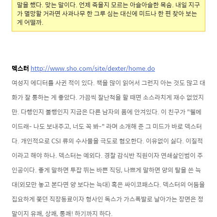
말을 했다. 맞는 말이다. 언제 죽을지 모르는 아슬아슬한 목숨. 내일 지구
가 멸망할 거라면 사과나무 한 그루 심는 대신에 미드나 한 편 찾아 보는
게 어떨까.
덱스터
http://www.sho.com/site/dexter/home.do
여성지 에디터를 사귄 적이 있다. 책을 많이 읽어서 그런지 아는 것도 많고 대
화가 잘 통하는 게 좋았다. 가끔씩 잘난척을 할 때면 소스라치게 재수 없었지
만. 다행인지 불행인지 지금은 다른 남자의 품에 안겨있다. 이 친구가 "웰메
이드래- 나도 보내주고, 너도 꼭 봐-" 라며 소개해 준 그 미드가 바로 덱스터
다. 개인적으로 CSI 류의 수사물을 극도로 혐오한다. 이유없이 싫다. 이질적
이라고 해야 하나. 덱스터는 예외다. 경찰 감식반 직원이자 연쇄살인범이 주
인공이다. 좋게 말하면 투잡 뛰는 바쁜 직딩, 나쁘게 말하면 양의 탈을 쓴 늑
대(외모만 놓고 본다면 양 보다는 늑대) 혹은 싸이코패스다. 덱스터의 어둠을
집요하게 쫓던 직장동료이자 형사인 독스가 가스폭발로 날아가는 장면은 정
말이지 유쾌, 상쾌, 통쾌! 하기까지 하다.