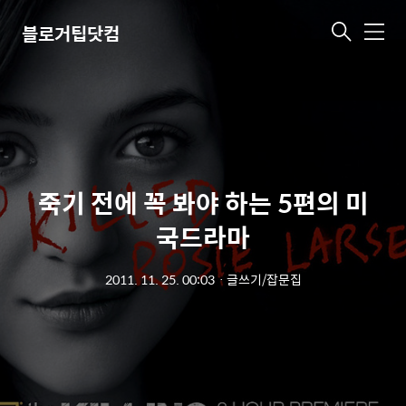
블로거팁닷컴
메
뉴
죽기 전에 꼭 봐야 하는 5편의 미
국드라마
2011. 11. 25. 00:03
ㆍ
글쓰기/잡문집