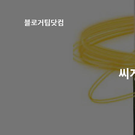
블로거팁닷컴
씨