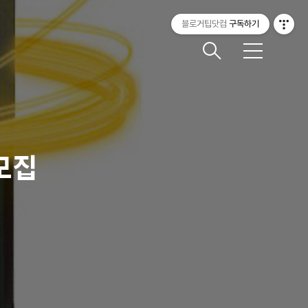
블로거팁닷컴
구독하기
메
뉴
모집