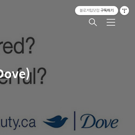
블로거팁닷컴
구독하기
메
뉴
ove)