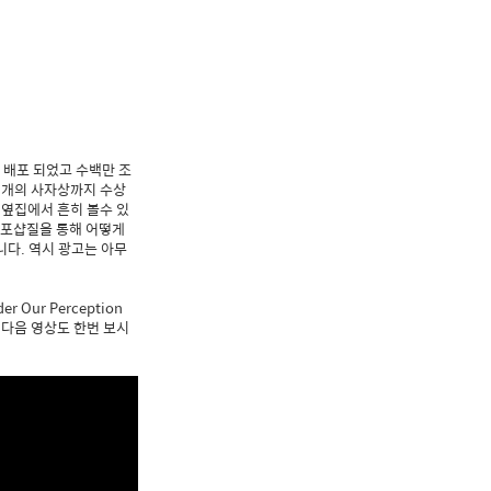
 배포 되었고 수백만 조
두 개의 사자상까지 수상
 옆집에서 흔히 볼수 있
 포샵질을 통해 어떻게
니다. 역시 광고는 아무
ur Perception
 이 다음 영상도 한번 보시