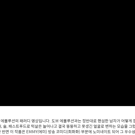
 에볼루션의 패러디 영상입니다. 도브 에볼루션과는 정반대로 핸섬한 남자가 어떻게 
, 술, 패스트푸드로 턱살은 늘어나고 결국 뚱뚱하고 못생긴 얼굴로 변하는 모습을 그
 반면 이 작품은 EMMY(에미) 방송 코미디(희화화) 부문에 노미네이트 되어 그 우수