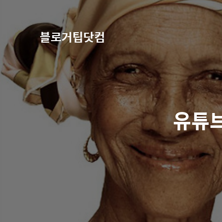
블로거팁닷컴
유튜브