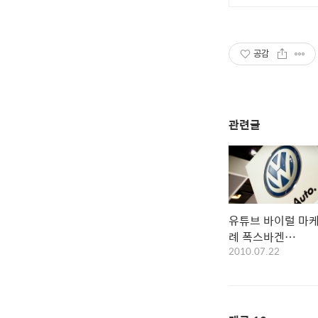
공감
관련글
유튜브 바이럴 마케
례 폭스바겐
2010.07.22
(Volkswagen)