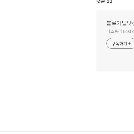
댓글
12
블로거팁닷
티스토리 Best o
구독하기