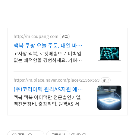
http://m.coupang.com
광고
맥북 쿠팡 오늘 주문, 내일 바로
도착
고사양 맥북, 로켓배송으로 버벅임
없는 쾌적함을 경험하세요. 가벼운
노트북, 어디든 함께! 와우회원 무제
한 무료배송으로 편리하게.
https://m.place.naver.com/place/21369563
광고
(주)코리아맥 원격AS지원 애플
정식자격보유 신속출장점검
맥북 맥북 아이맥만 전문법인기업,
맥전문장비, 출장픽업, 원격AS 서울,
경기, 인천 일부지역 당일 출장, 픽업
전문엔지니어 대기