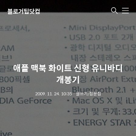
블로거팁닷컴
메
뉴
애플 맥북 화이트 신형 유니바디
개봉기
2009. 11. 24. 10:35
ㆍ
글쓰기/잡문집