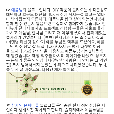
☞
애플님
의 블로그입니다. DIY 작품이 올라오는데 작품성도
대단하고 호응도 대단합니다. 광주에 계시는걸 알고는 얼마
나 반가웠는지 모릅니다. 애플님을 뵙고 싶어 먹는언니님께
함께 뵐수 있는지 말씀드렸고 실제로 함께하게 됐습니다. 인
터뷰가 끝나서 블사조 프로젝트 진행팀 분들은 서울로 올라
가시고 애플님, 한사님 그리고 저 이렇게 셋이서 진짜 재밌는
술자리가 있었습니다. (ㅋㅋ) 한사님과 저는 소주를 마셨고
(너댓병 마신것 같아요) 애플 누님은 맥주를 드셨어요. 애플
누님 맥주 정말 잘 드십니다.(혼자서 큰 병맥 다섯병 이상
을 드시더군요) 한사님을 배웅하고 애플누님과는 2차를 향
해 달렸습니다. 해장 맥주를 마시며 이야기를 나눴죠. 상무지
구 분위기 좋은 와인집에서(알만한 사람은 다 안다는 그 와인
집) 두시 넘어서까지 놀았는데 쵝오로 재미있었습니다. 누나,
술 무지 잘 마셨고요. 다음엔 제가 쏠게요. :)
☞
한사의 문화마을
블로그를 운영중인 한사 정덕수님은 시
인이자 생태사진 작가라고 합니다. 술자리에서 애플누님을