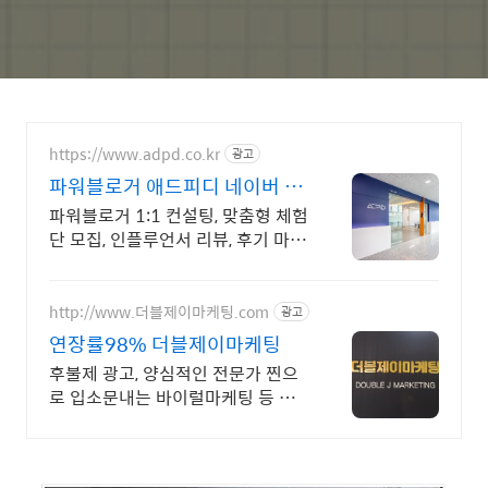
https://www.adpd.co.kr
광고
파워블로거 애드피디 네이버 공
식 등록에이전시
파워블로거 1:1 컨설팅, 맞춤형 체험
단 모집, 인플루언서 리뷰, 후기 마케
팅!
http://www.더블제이마케팅.com
광고
연장률98% 더블제이마케팅
후불제 광고, 양심적인 전문가 찐으
로 입소문내는 바이럴마케팅 등 모
든 온라인마케팅