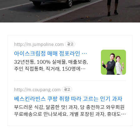
http://m.jumpoline.com
광고
아이스크림점 매매 점포라인 빠
른 직거래 & 안전중개거래
32년전통, 100% 실매물, 매출보증,
주인 직접통화, 직거래, 150명에이
전트
http://m.coupang.com
광고
베스킨라빈스 쿠팡 취향 따라 고르는 인기 과자
부드러운 식감, 달콤한 맛! 과자, 당 충전하고 와우회원
무료배송으로 만나보세요. 개별 포장된 과자, 휴대도
간편! 로켓배송으로 빠르게 받아보세요.