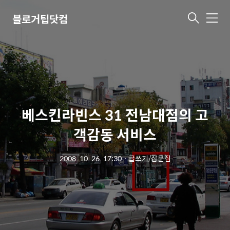
블로거팁닷컴
메
뉴
베스킨라빈스 31 전남대점의 고
객감동 서비스
2008. 10. 26. 17:30
ㆍ
글쓰기/잡문집