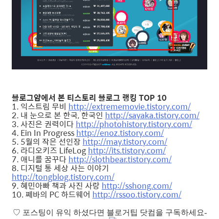
블로그얌에서 본 티스토리 블로그 랭킹 TOP 10
1. 익스트림 무비
http://extrememovie.tistory.com/
2. 내 눈으로 본 한국, 한국인
http://sayaka.tistory.com/
3. 사진은 권력이다
http://photohistory.tistory.com/
4. Ein In Progress
http://enoz.tistory.com/
5. 5월의 작은 선인장
http://may.tistory.com/
6. 라디오키즈 LifeLog
http://its.tistory.com/
7. 애니를 꿈꾸다
http://slothbear.tistory.com/
8. 디지털 통 세상 사는 이야기
http://tongblog.tistory.com/
9. 혜민아빠 책과 사진 사랑
http://sshong.com/
10. 쩨바의 PC 하드웨어
http://rssoo.tistory.com/
♡
포스팅이 유익 하셨다면 블로거팁 닷컴을 구독하세요-