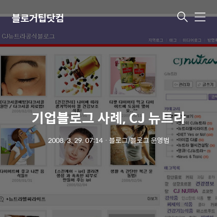
블로거팁닷컴
메
뉴
기업블로그 사례, CJ 뉴트라
2008. 3. 29. 07:14
ㆍ
블로그/블로그 운영법