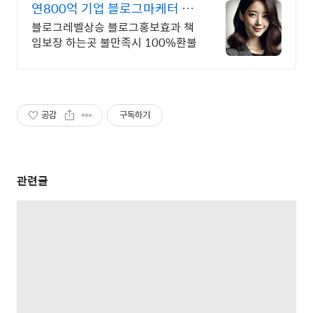
연800억 기업 블로그마케터 불
만족시 100%환불
블로그레벨상승 블로그홍보효과 책
임보장 하는곳 불만족시 100%환불
공감
구독하기
관련글