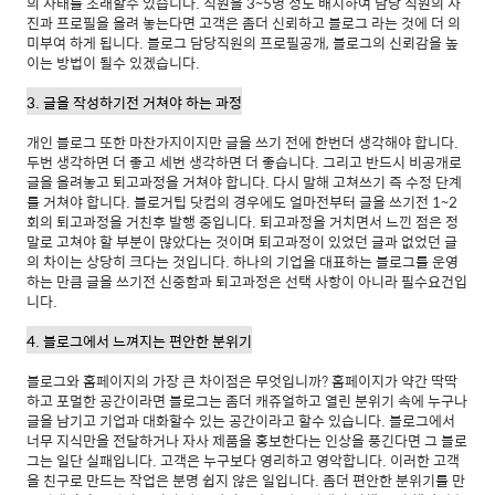
의 사태를 초래할수 있습니다. 직원을 3~5명 정도 배치하여 담당 직원의 사
진과 프로필을 올려 놓는다면 고객은 좀더 신뢰하고 블로그 라는 것에 더 의
미부여 하게 됩니다. 블로그 담당직원의 프로필공개, 블로그의 신뢰감을 높
이는 방법이 될수 있겠습니다.
3. 글을 작성하기전 거쳐야 하는 과정
개인 블로그 또한 마찬가지이지만 글을 쓰기 전에 한번더 생각해야 합니다.
두번 생각하면 더 좋고 세번 생각하면 더 좋습니다. 그리고 반드시 비공개로
글을 올려놓고 퇴고과정을 거쳐야 합니다. 다시 말해 고쳐쓰기 즉 수정 단계
를 거쳐야 합니다. 블로거팁 닷컴의 경우에도 얼마전부터 글을 쓰기전 1~2
회의 퇴고과정을 거친후 발행 중입니다. 퇴고과정을 거치면서 느낀 점은 정
말로 고쳐야 할 부분이 많았다는 것이며 퇴고과정이 있었던 글과 없었던 글
의 차이는 상당히 크다는 것입니다. 하나의 기업을 대표하는 블로그를 운영
하는 만큼 글을 쓰기전 신중함과 퇴고과정은 선택 사항이 아니라 필수요건입
니다.
4. 블로그에서 느껴지는 편안한 분위기
블로그와 홈페이지의 가장 큰 차이점은 무엇입니까? 홈페이지가 약간 딱딱
하고 포멀한 공간이라면 블로그는 좀더 캐쥬얼하고 열린 분위기 속에 누구나
글을 남기고 기업과 대화할수 있는 공간이라고 할수 있습니다. 블로그에서
너무 지식만을 전달하거나 자사 제품을 홍보한다는 인상을 풍긴다면 그 블로
그는 일단 실패입니다. 고객은 누구보다 영리하고 영악합니다. 이러한 고객
을 친구로 만드는 작업은 분명 쉽지 않은 일입니다. 좀더 편안한 분위기를 만