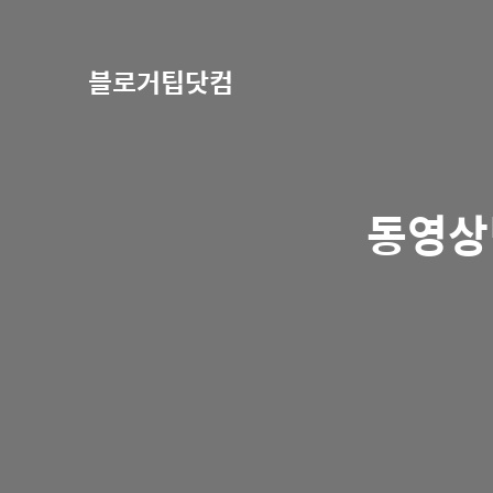
블로거팁닷컴
동영상팁