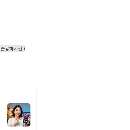
 즐감하시길:)