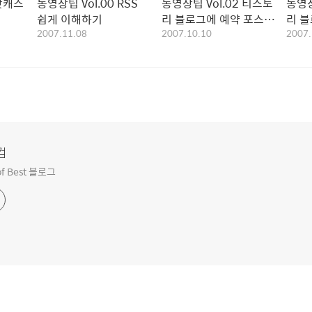
 팟캐스
동영상팁 Vol.00 RSS
동영상팁 Vol.02 티스토
동영상
쉽게 이해하기
리 블로그에 예약 포스트
리 블
2007.11.08
2007.10.10
2007.
작성하기
입키
컴
f Best 블로그