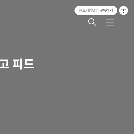
블로거팁닷컴
구독하기
메
뉴
하고 피드