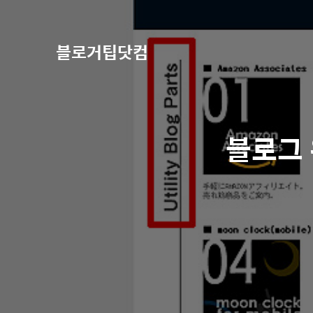
블로거팁닷컴
블로그 