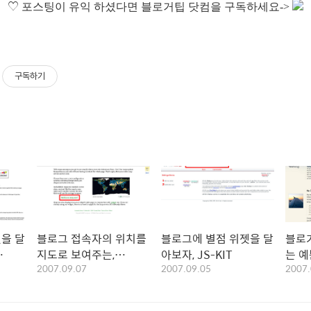
♡
포스팅이 유익 하셨다면 블로거팁 닷컴을 구독하세요->
구독하기
을 달
블로그 접속자의 위치를
블로그에 별점 위젯을 달
블로
지도로 보여주는,
아보자, JS-KIT
는 예
2007.09.07
2007.09.05
2007.
maps.amung.us 위젯