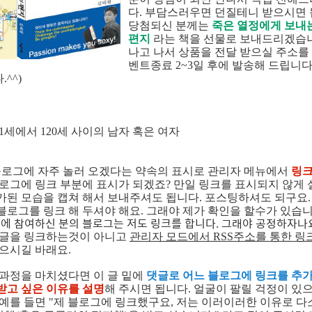
다. 부담스러우면 던질테니 받으시면 됩
당첨되신 분께는
죽은 열정에게 보내는 
편지
라는 책을 선물로 보내드리겠습니
나고 나서 상품을 전달 받으실 주소를
벤트종료 2~3일 후에 발송해 드립니다
^^)
1세에서 120세 사이의 남자 혹은 여자
 블로그에 자주 놀러 오겠다는 약속의 표시로 관리자 메뉴에서
링크
블로그에 링크 부분에 표시가 되겠죠? 만일 링크를 표시되지 않게
가된 모습을 캡쳐 해서 보내주셔도 됩니다. 포스팅하셔도 되구요
블로그를 링크 해 두셔야 해요. 그래야 제가 확인을 할수가 있습니
에 참여하신 분의 블로그는 저도 링크를 합니다. 그래야 공정하자나
 글을 링크하는것이 아니고
관리자 모드에서 RSS주소를 통한 링
없으시길 바래요.
 과정을 마치셨다면 이 글 밑에
댓글로 어느 블로그에 링크를 추
받고 싶은 이유를 설명
해 주시면 됩니다. 얼굴이 팔릴 걱정이 
 예를 들면 "제 블로그에 링크했구요, 저는 이러이러한 이유로 