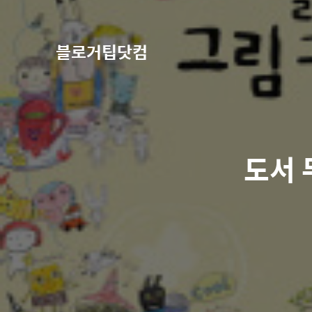
블로거팁닷컴
도서 