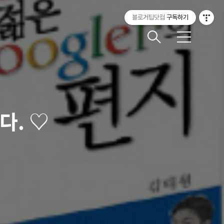
블로거팁닷컴
구독하기
메
뉴
다. ♡