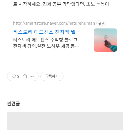
로 시작하세요. 경제 공부 막막했다면, 초보 눈높이 책
으로 현명한 선택을 쿠팡에서!
http://smartstore.naver.com/naturehuman
광고
티스토리 애드센스 전자책 월
100만원 고정 수익발생!
티스토리 애드센스 수익형 블로그
전자책 강의,실전 노하우 제공,동영
상 강의 포함 애드센스 수익을 빠르
게 얻는 방법을 전자책과 동영상으
로 초보자도 쉽게 배워요!
2
구독하기
관련글