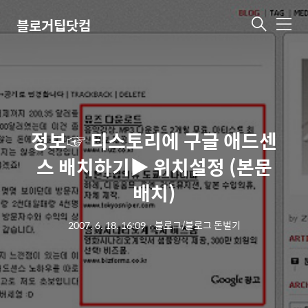
블로거팁닷컴
메
뉴
정보☞ 티스토리에 구글 애드센
스 배치하기▶ 위치설정 (본문
배치)
2007. 6. 18. 16:09
ㆍ
블로그/블로그 돈벌기