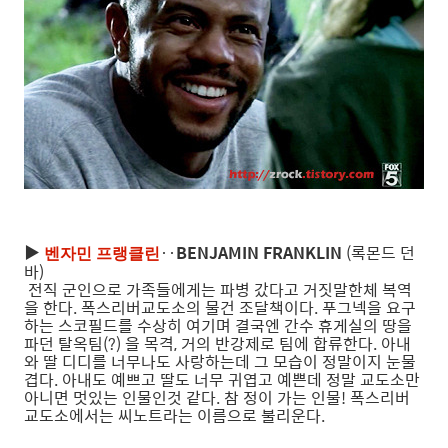
▶
‥
BENJAMIN FRANKLIN
(록몬드 던
벤자민 프랭클린
바)
전직 군인으로 가족들에게는 파병 갔다고 거짓말한체 복역
을 한다. 폭스리버교도소의 물건 조달책이다. 푸그넥을 요구
하는 스코필드를 수상히 여기며 결국엔 간수 휴게실의 땅을
파던 탈옥팀(?) 을 목격, 거의 반강제로 팀에 합류한다. 아내
와 딸 디디를 너무나도 사랑하는데 그 모습이 정말이지 눈물
겹다. 아내도 예쁘고 딸도 너무 귀엽고 예쁜데 정말 교도소만
아니면 멋있는 인물인것 같다. 참 정이 가는 인물! 폭스리버
교도소에서는 씨노트라는 이름으로 불리운다.