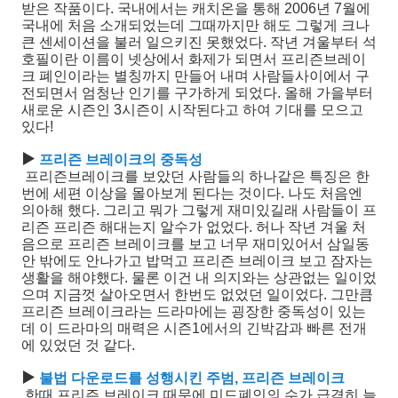
받은 작품이다. 국내에서는 캐치온을 통해 2006년 7월에
국내에 처음 소개되었는데 그때까지만 해도 그렇게 크나
큰 센세이션을 불러 일으키진 못했었다. 작년 겨울부터 석
호필이란 이름이 넷상에서 화제가 되면서 프리즌브레이
크 폐인이라는 별칭까지 만들어 내며 사람들사이에서 구
전되면서 엄청난 인기를 구가하게 되었다. 올해 가을부터
새로운 시즌인 3시즌이 시작된다고 하여 기대를 모으고
있다!
▶
프리즌 브레이크의 중독성
프리즌브레이크를 보았던 사람들의 하나같은 특징은 한
번에 세편 이상을 몰아보게 된다는 것이다. 나도 처음엔
의아해 했다. 그리고 뭐가 그렇게 재미있길래 사람들이 프
리즌 프리즌 해대는지 알수가 없었다. 허나 작년 겨울 처
음으로 프리즌 브레이크를 보고 너무 재미있어서 삼일동
안 밖에도 안나가고 밥먹고 프리즌 브레이크 보고 잠자는
생활을 해야했다. 물론 이건 내 의지와는 상관없는 일이었
으며 지금껏 살아오면서 한번도 없었던 일이었다. 그만큼
프리즌 브레이크라는 드라마에는 굉장한 중독성이 있는
데 이 드라마의 매력은 시즌1에서의 긴박감과 빠른 전개
에 있었던 것 같다.
▶
불법 다운로드를 성행시킨 주범, 프리즌 브레이크
한때 프리즌 브레이크 때문에 미드폐인의 수가 급격히 늘