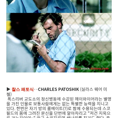
▶
‥
CHARLES PATOSHIK
(실라스 웨어 미
찰스 패토식
첼)
폭스리버 교도소의 정신병동에 수감된 헤이와이어라는 별명
을 가진 인물로 보통사람에게는 없는 특별한 능력을 지니고
있다. 한번은 자기 방의 룸메이트(?)로 함께 수용되는데 스코
필드의 몸에 그려진 문신을 단번에 알아차리고 "저건 지옥으
로 가는길이야~" 라고 소리지르며 생난리를 치기도 한다. 후