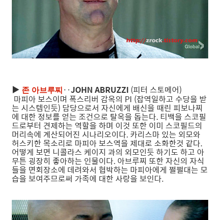
▶
‥
JOHN ABRUZZI
(피터 스토메어)
존 아브루찌
마피아 보스이며 폭스리버 감옥의 PI (잡역일하고 수당을 받
는 시스템인듯) 담당으로서 자신에게 배신을 때린 피보나찌
에 대한 정보를 얻는 조건으로 탈옥을 돕는다. 티백을 스코필
드로부터 견제하는 역할을 하며 이것 또한 이미 스코필드의
머리속에 계산되어진 시나리오이다. 카리스마 있는 외모와
허스키한 목소리로 마피아 보스역을 제대로 소화한것 같다.
어떻게 보면 니콜라스 케이지 과의 외모인듯 하기도 하고 아
무튼 굉장히 좋아하는 인물이다. 아브루찌 또한 자신의 자식
들을 면회장소에 데려와서 협박하는 마피아에게 쩔쩔대는 모
습을 보여주므로써 가족에 대한 사랑을 보인다.