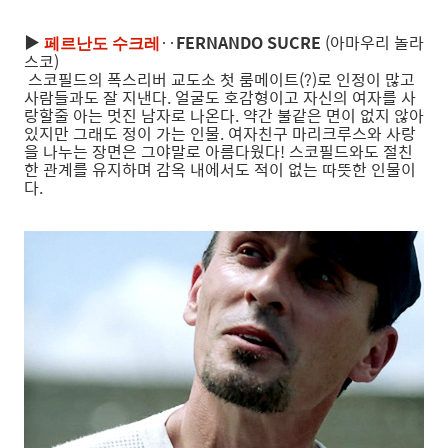
▶
‥
FERNANDO SUCRE
(아마우리 놀라
페르난도 수크레
스코)
스코필드의 폭스리버 교도소 첫 룸메이트(?)로 인정이 많고
사람들과도 잘 지낸다. 얼굴도 호감형이고 자신의 여자를 사
랑할줄 아는 멋진 남자로 나온다. 약간 불같은 면이 없지 않아
있지만 그래도 정이 가는 인물. 여자친구 마리크루스와 사랑
을 나누는 장면은 그야말로 아름다웠다! 스코필드와도 절친
한 관계를 유지하며 감옥 내에서도 적이 없는 따뜻한 인물이
다.