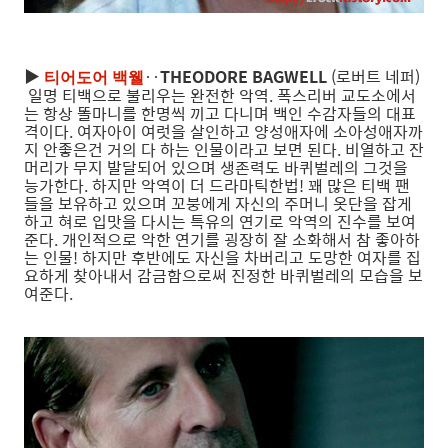
▶
‥
THEODORE BAGWELL
(로버트 네퍼)
티어도어 백웰
일명 티백으로 불리우는 완전한 악역. 폭스리버 교도소에서
는 항상 똘마니를 한명씩 끼고 다니며 백인 수감자들의 대표
격이다. 여자아이 여럿을 살인하고 양성애자에 소아성애자까
지 안좋은건 거의 다 하는 인물이라고 보면 된다. 비열하고 잔
머리가 무지 발달되어 있으며 생존력도 바퀴벌레의 그것을
능가한다. 하지만 악역이 더 드라마틱한법! 꽤 많은 티백 팬
들을 보유하고 있으며 꼬붕에게 자신의 주머니 옷단을 잡게
하고 혀로 입맛을 다시는 특유의 연기로 악역의 진수를 보여
준다. 개인적으로 악한 연기를 굉장히 잘 소화해서 참 좋아하
는 인물! 하지만 후반에도 자신을 차버리고 도망한 여자를 집
요하게 찾아내서 감금함으로써 진정한 바퀴벌레의 모습을 보
여준다.