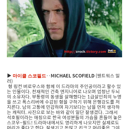
▶
‥
MICHAEL SCOFIELD
(웬트워스 밀
마이클 스코필드
러)
형 링컨 버로우스와 함께 이 드라마의 주인공이라고 할수 있
는 인물이다. 천재적인 건축 엔지니어로 나오며 엄청난 두뇌
의 소유자다. 부통령의 동생을 살해했다는 1급살인죄의 누명
을 쓰고 폭스리버에 수감된 형을 구하기 위해 은행강도를 저
지른다. 남의 고통에 민감하며 자기보다는 남을 먼저 생각하
는 캐릭터. 사진으로 보는 바와 같이 일단 잘생겼다. 그래서
석호필이라는 애칭으로 한국 여성분들의 가슴을 흔들어 놓은
스코우~필드! 드라마내에서도 영리하게 나오지만 실제로도
머리가 좋다고 한다. 잘생기고 돈많고 키크고 머리좋은 그야