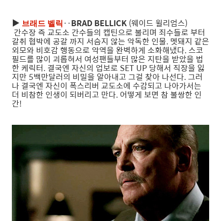
▶
‥
BRAD BELLICK
(웨이드 윌리엄스)
브래드 벨릭
간수장 즉 교도소 간수들의 캡틴으로 불리며 죄수들로 부터
갈취 협박에 공갈 까지 서슴지 않는 악독한 인물. 멧돼지 같은
외모와 비호감 행동으로 악역을 완벽하게 소화해냈다. 스코
필드를 많이 괴롭혀서 여성팬들부터 많은 지탄을 받았을 법
한 케릭터. 결국엔 자신의 업보로 SET UP 당해서 직장을 잃
지만 5백만달러의 비밀을 알아내고 그걸 찾아 나선다. 그러
나 결국엔 자신이 폭스리버 교도소에 수감되고 나아가서는
더 비참한 인생이 되버리고 만다. 어떻게 보면 참 불쌍한 인
간!