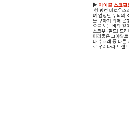
▶
마이클 스코필
형 링컨 버로우스와
며 엄청난 두뇌의 
을 구하기 위해 은
으로 보는 바와 같
스코우~필드! 드라
머리좋은 그야말로 
나 수크레 등 다른
로 우리나라 브랜드