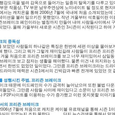
행강도극을 벌려 감옥으로 들어가는 일종의 탈옥기를 다루고 있다.
V부문 작품상, TV 부문 남우주연상에 노미네이트 될 정도로 현지
내에서는 캐치온을 통해 2006년 7월에 국내에 처음 소개되었는데
세이션을 불러 일으키진 못했었다. 작년 겨울부터 석호필이란 이
즌브레이크 폐인이라는 별칭까지 만들어 내며 사람들사이에서 
되었다. 올해 가을부터 새로운 시즌인 3시즌이 시작된다고 하여 
크의 중독성
보았던 사람들의 하나같은 특징은 한번에 세편 이상을 몰아보게
해 했다. 그리고 뭐가 그렇게 재미있길래 사람들이 프리즌 프리
년 겨울 처음으로 프리즌 브레이크를 보고 너무 재미있어서 삼일
 브레이크 보고 잠자는 생활을 해야했다. 물론 이건 내 의지와는
면서 한번도 없었던 일이었다. 그만큼 프리즌 브레이크라는 드라
 드라마의 매력은 시즌1에서의 긴박감과 빠른 전개에 있었던 것 
 성행시킨 주범, 프리즌 브레이크
이크 때문에 미드폐인의 수가 급격히 늘어났으며 또한 불법 다
떠돌았다. 그만큼 사람들 사이에 재미있다고 소문이 난 프리즌 
나 P2P사이트를 이용하는 수가 증가했고 이런 웃지못할 이야기
에서의 프리즌 브레이크
006년 7월에 처음으로 캐치온 케이블 유료채널을 통해 시즌 1
 사실이 있었는지 조차 몰랐다. ㅡ..ㅡ 단지 뉴스검색을 통해서 알게