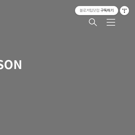
블로거팁닷컴
구독하기
메
뉴
SON