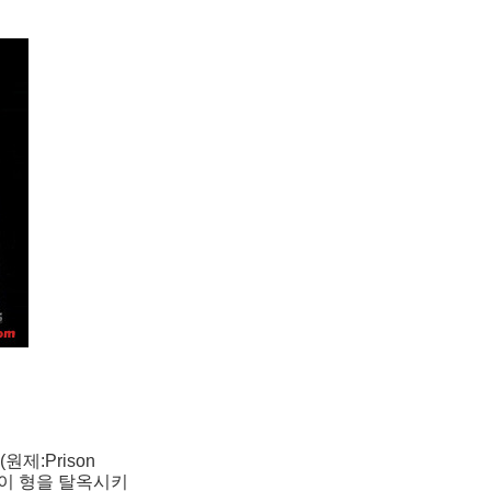
제:Prison
생이 형을 탈옥시키