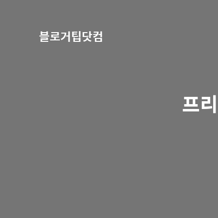
블로거팁닷컴
프리