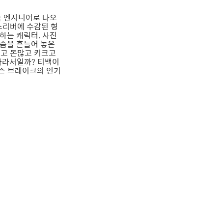
축 엔지니어로 나오
스리버에 수감된 형
하는 캐릭터. 사진
가슴을 흔들어 놓은
기고 돈많고 키크고
자라서일까? 티백이
리즌 브레이크의 인기