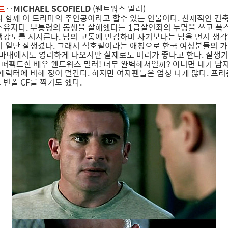
‥
MICHAEL SCOFIELD
(웬트워스 밀러)
드
 함께 이 드라마의 주인공이라고 할수 있는 인물이다. 천재적인 건
소유자다. 부통령의 동생을 살해했다는 1급살인죄의 누명을 쓰고 폭
행강도를 저지른다. 남의 고통에 민감하며 자기보다는 남을 먼저 생각
이 일단 잘생겼다. 그래서 석호필이라는 애칭으로 한국 여성분들의 
마내에서도 영리하게 나오지만 실제로도 머리가 좋다고 한다. 잘생
퍼펙트한 배우 웬트워스 밀러! 너무 완벽해서일까? 아니면 내가 남
 캐릭터에 비해 정이 덜간다. 하지만 여자팬들은 엄청 나게 많다. 프
 빈폴 CF를 찍기도 했다.