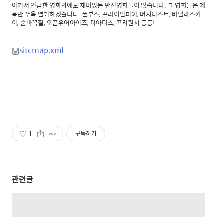
여기서 언급한 영화외에도 재미있는 반전영화들이 많습니다. 그 영화들은 제
목만 쭈욱 열거하겠습니다. 폰부스, 프라이멀피어, 머시니스트, 바닐라스카
이, 숨바꼭질, 오픈유어아이즈, 디아더스, 프리퀀시 등등!
sitemap.xml
1
구독하기
관련글