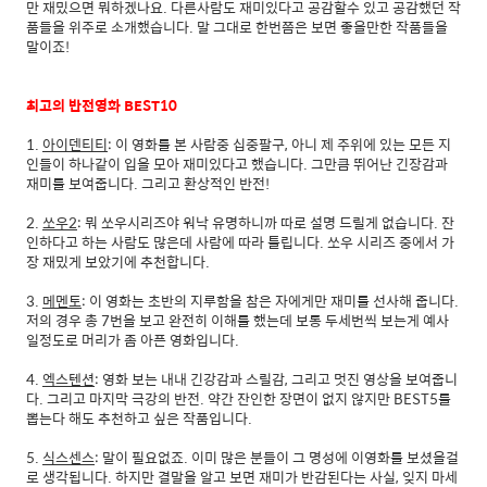
만 재밌으면 뭐하겠나요. 다른사람도 재미있다고 공감할수 있고 공감했던 작
품들을 위주로 소개했습니다. 말 그대로 한번쯤은 보면 좋을만한 작품들을
말이죠!
최고의 반전영화 BEST10
1.
아이덴티티
: 이 영화를 본 사람중 십중팔구, 아니 제 주위에 있는 모든 지
인들이 하나같이 입을 모아 재미있다고 했습니다. 그만큼 뛰어난 긴장감과
재미를 보여줍니다. 그리고 환상적인 반전!
2.
쏘우2
: 뭐 쏘우시리즈야 워낙 유명하니까 따로 설명 드릴게 없습니다. 잔
인하다고 하는 사람도 많은데 사람에 따라 틀립니다. 쏘우 시리즈 중에서 가
장 재밌게 보았기에 추천합니다.
3.
메멘토
: 이 영화는 초반의 지루함을 참은 자에게만 재미를 선사해 줍니다.
저의 경우 총 7번을 보고 완전히 이해를 했는데 보통 두세번씩 보는게 예사
일정도로 머리가 좀 아픈 영화입니다.
4.
엑스텐션
: 영화 보는 내내 긴강감과 스릴감, 그리고 멋진 영상을 보여줍니
다. 그리고 마지막 극강의 반전. 약간 잔인한 장면이 없지 않지만 BEST5를
뽑는다 해도 추천하고 싶은 작품입니다.
5.
식스센스
: 말이 필요없죠. 이미 많은 분들이 그 명성에 이영화를 보셨을걸
로 생각됩니다. 하지만 결말을 알고 보면 재미가 반감된다는 사실, 잊지 마세