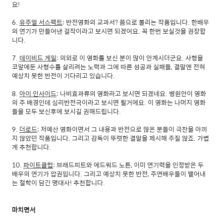
요!
6.
유주얼 서스팩트
: 반전영화의 교과서? 쯤으로 불리는 작품입니다. 한배우
의 연기가 만들어낸 걸작이라고 보시면 되겠어요. 꼭 한번 보실것을 권장합
니다.
7.
데이비드 게일
: 의외로 이 영화를 보신 분이 많이 안계시더군요. 사형을
코앞에둔 사형수를 살리려는 노력과 그에 따른 성공과 실패들, 결말엔 전혀
예상치 못한 반전이 기다리고 있습니다.
8.
아이 인사이드
: 나비효과류의 영화라고 보시면 되겠네요. 병원안이 영화
의 주 배경인데 심리반전극이라고 보시면 될거에요. 이 영화는 나머지 영화
들을 모두 보신후에 보시길 권해드립니다.
9.
더로드
: 저예산 영화이면서 그 내용과 반전으로 많은 분들이 극찬을 아끼
지 않았던 작품입니다. 그리고 감독이 뚜렷한 결말을 제시해 주질 않죠. 가볍
게 추천합니다.
10.
파이트클럽
: 브래드피트와 에드워드 노튼, 이미 연기력을 인정받은 두
배우의 연기가 압권입니다. 그리고 예상치 못한 반전, 주연배우들이 뱉어내
는 철학이 담긴 명대사! 추천합니다.
마치면서