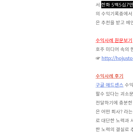
서
한화 5백5십7
의 수익기록중에서
은 추천을 받고 메
수익사례 원문보기
호주 미디어 속의 
☞
http://hojusto
수익사례 후기
구글 애드센스
수익
할수 있다는 괴소
전달하기에 충분한 
은 어떤 회사? 라
로 대단한 노력과 
한 노력의 결실로 