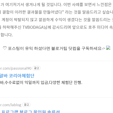
가 여기저기서 생겨나게 될 것입니다. 이번 사례를 보면서 느낀점은
의 결합이 이러한 결과물을 만들어냈다" 라는 것을 말씀드리고 싶습니
 계정이 박탈되지 않고 깔끔하게 수익이 생겼다는 것을 말씀드리는 
을 허락해주신 TVBODAGA님께 감사드리며 앞으로도 호주 미디어 
원합니다.
♡
포스팅이 유익 하셨다면 블로거팁 닷컴을 구독하세요->
er.com/passional90
광고
알바 코리아체험단
,수수료없이 익일까지 입금,다양한 체험단 진행.
er.com/lablog
광고
 프로그램 블로그 올인원 솔루션