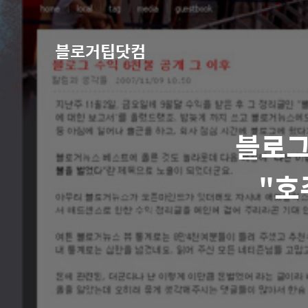
블로거팁닷컴
블로그
"호