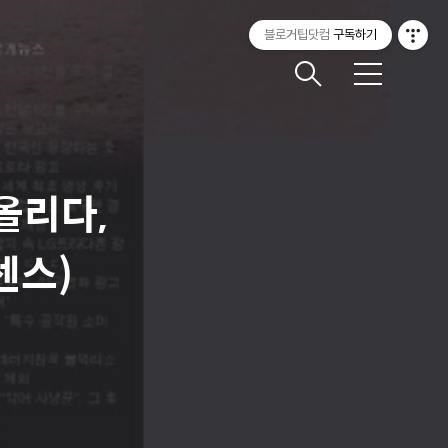
블로거팁닷컴
구독하기
메
뉴
올리다,
센스)